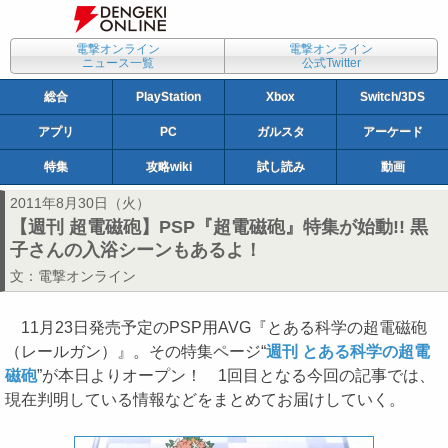
電撃オンライン
電撃オンライン
ニュース一覧
公式Twitter
総合
PlayStation
Xbox
Switch/3DS
アプリ
PC
ガルスタ
アーケード
特集
攻略wiki
試し読み
動画
2011年8月30日（火）
【週刊 超電磁砲】PSP『超電磁砲』特集が始動!! 黒
子さんの入浴シーンもあるよ！
文：
電撃オンライン
11月23日発売予定のPSP用AVG『とある科学の超電磁砲
（レールガン）』。その特集ページ“
週刊 とある科学の超電
磁砲
”が本日よりオープン！ 1回目となる今回の記事では、
現在判明している情報などをまとめてお届けしていく。