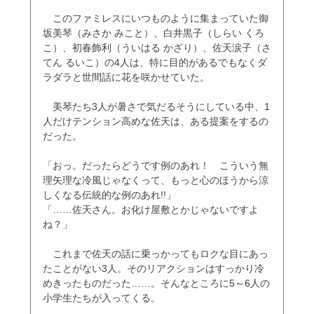
このファミレスにいつものように集まっていた御
坂美琴（みさか みこと）、白井黒子（しらい くろ
こ）、初春飾利（ういはる かざり）、佐天涙子（さ
てん るいこ）の4人は、特に目的があるでもなくダ
ラダラと世間話に花を咲かせていた。
美琴たち3人が暑さで気だるそうにしている中、1
人だけテンション高めな佐天は、ある提案をするの
だった。
「おっ。だったらどうです例のあれ！ こういう無
理矢理な冷風じゃなくって、もっと心のほうから涼
しくなる伝統的な例のあれ!!」
「……佐天さん。お化け屋敷とかじゃないですよ
ね？」
これまで佐天の話に乗っかってもロクな目にあっ
たことがない3人。そのリアクションはすっかり冷
めきったものだった……。そんなところに5～6人の
小学生たちが入ってくる。