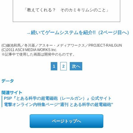
「教えてくれる？ そのカミキリムシのこと」
→続いてゲームシステムを紹介!!（2ページ目へ）
(C)鎌池和馬／冬川基／アスキー・メディアワークス／PROJECT-RAILGUN
(C)2011 ASCII MEDIA WORKS Inc.
※記事中で使用した画面は開発中のものです。
1
2
次へ
PSP『とある科学の超電磁砲（レールガン）』公式サイト
電撃オンライン内特集ページ“週刊 とある科学の超電磁砲”
ページトップへ