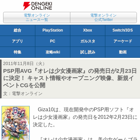
電撃オンライン
電撃オンライン
ニュース一覧
公式Twitter
総合
PlayStation
Xbox
Switch/3DS
アプリ
PC
ガルスタ
アーケード
特集
攻略wiki
試し読み
動画
2011年11月8日（火）
PSP用AVG『オレは少女漫画家』の発売日が2月23日
に決定！ キャスト情報やオープニング映像、新規イ
ベントCGを公開
文：
電撃オンライン
Giza10は、現在開発中のPSP用ソフト『オ
レは少女漫画家』の発売日を2012年2月23日に
決定した。
『オレは少女漫画家』は、美少女ゲームブラ