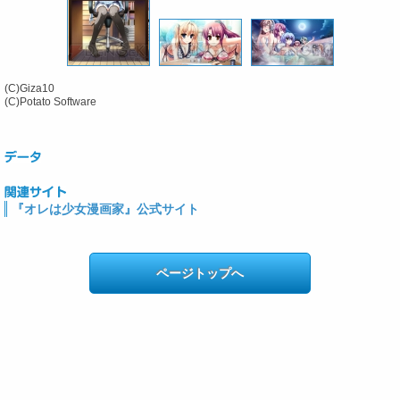
(C)Giza10
(C)Potato Software
『オレは少女漫画家』公式サイト
ページトップへ