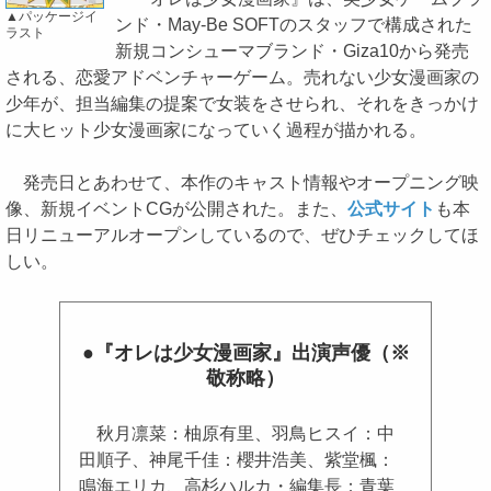
▲パッケージイ
ンド・May-Be SOFTのスタッフで構成された
ラスト
新規コンシューマブランド・Giza10から発売
される、恋愛アドベンチャーゲーム。売れない少女漫画家の
少年が、担当編集の提案で女装をさせられ、それをきっかけ
に大ヒット少女漫画家になっていく過程が描かれる。
発売日とあわせて、本作のキャスト情報やオープニング映
像、新規イベントCGが公開された。また、
公式サイト
も本
日リニューアルオープンしているので、ぜひチェックしてほ
しい。
●『オレは少女漫画家』出演声優（※
敬称略）
秋月凛菜：柚原有里、羽鳥ヒスイ：中
田順子、神尾千佳：櫻井浩美、紫堂楓：
鳴海エリカ、高杉ハルカ・編集長：青葉