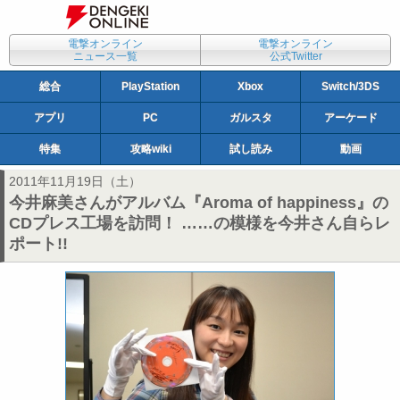
電撃オンライン
電撃オンライン
ニュース一覧
公式Twitter
総合
PlayStation
Xbox
Switch/3DS
アプリ
PC
ガルスタ
アーケード
特集
攻略wiki
試し読み
動画
2011年11月19日（土）
今井麻美さんがアルバム『Aroma of happiness』の
CDプレス工場を訪問！ ……の模様を今井さん自らレ
ポート!!