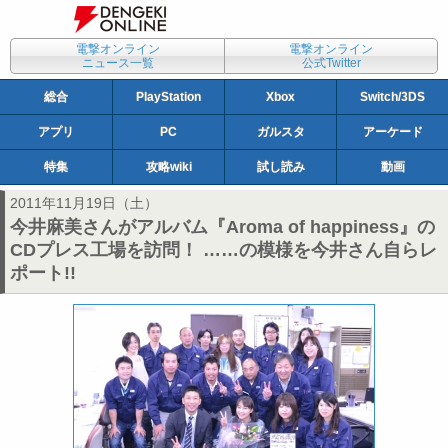
電撃オンライン
電撃オンライン
ニュース一覧
公式Twitter
総合
PlayStation
Xbox
Switch/3DS
アプリ
PC
ガルスタ
アーケード
特集
攻略wiki
試し読み
動画
2011年11月19日（土）
今井麻美さんがアルバム『Aroma of happiness』の
CDプレス工場を訪問！ ……の模様を今井さん自らレ
ポート!!