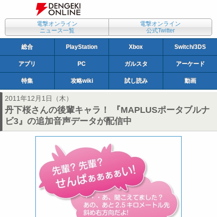
電撃オンライン
電撃オンライン
ニュース一覧
公式Twitter
総合
PlayStation
Xbox
Switch/3DS
アプリ
PC
ガルスタ
アーケード
特集
攻略wiki
試し読み
動画
2011年12月1日（木）
丹下桜さんの後輩キャラ！ 『MAPLUSポータブルナ
ビ3』の追加音声データが配信中