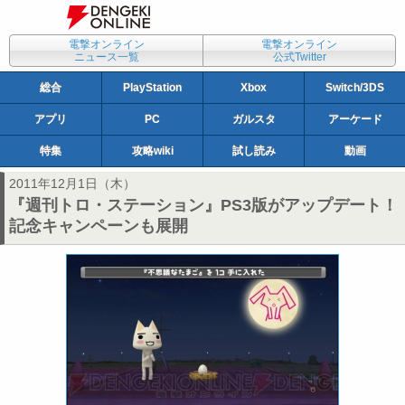
電撃オンライン
電撃オンライン
ニュース一覧
公式Twitter
総合
PlayStation
Xbox
Switch/3DS
アプリ
PC
ガルスタ
アーケード
特集
攻略wiki
試し読み
動画
2011年12月1日（木）
『週刊トロ・ステーション』PS3版がアップデート！
記念キャンペーンも展開