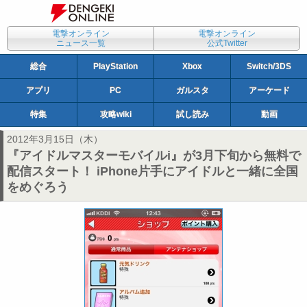
電撃オンライン
電撃オンライン
ニュース一覧
公式Twitter
総合
PlayStation
Xbox
Switch/3DS
アプリ
PC
ガルスタ
アーケード
特集
攻略wiki
試し読み
動画
2012年3月15日（木）
『アイドルマスターモバイルi』が3月下旬から無料で
配信スタート！ iPhone片手にアイドルと一緒に全国
をめぐろう