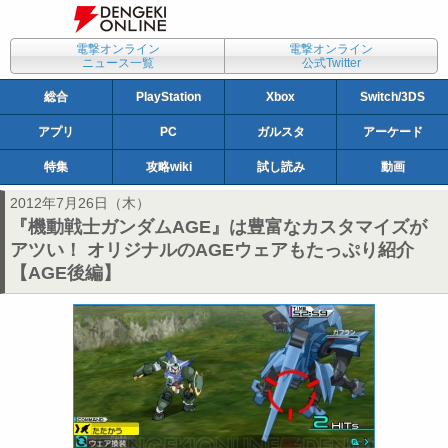
電撃オンライン
電撃オンライン
ニュース一覧
公式Twitter
総合
PlayStation
Xbox
Switch/3DS
アプリ
PC
ガルスタ
アーケード
特集
攻略wiki
試し読み
動画
2012年7月26日（木）
『機動戦士ガンダムAGE』は豊富なカスタマイズが
アツい！ オリジナルのAGEウェアもたっぷり紹介
【AGE後編】