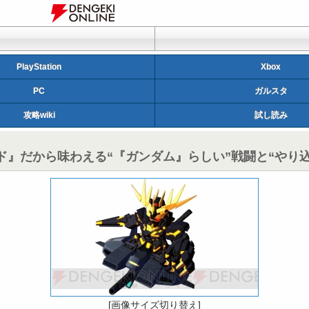
PlayStation
Xbox
PC
ガルスタ
攻略wiki
試し読み
ド』だから味わえる“『ガンダム』らしい”戦闘と“やり
[画像サイズ切り替え]