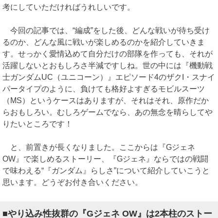
考にしていただければうれしいです。
今回の記事では、“編成”をした後、どんな戦いが待ち受け
るのか、どんな風に戦いが楽しめるのかを紹介していきま
す。せっかく愛情込めて自分だけの部隊を作っても、それが
活躍しないとおもしろさ半減ですしね。世の中には『機動戦
士ガンダムUC（ユニコーン）』エピソード4のザクI・スナイ
パータイプのように、負けても格好よすぎるモビルスーツ
（MS）というケースはありますが、それはそれ、原作だか
らおもしろい。むしろゲームでなら、あの無念を晴らしてや
りたいところです！
と、前置きが長くなりました。ここからは『Gジェネ
OW』で楽しめるストーリー、『Gジェネ』ならではの戦闘
で味わえる“『ガンダム』らしさ”について紹介していこうと
思います。どうぞお付き合いください。
■やり込み性抜群の『Gジェネ OW』は2本柱のストー