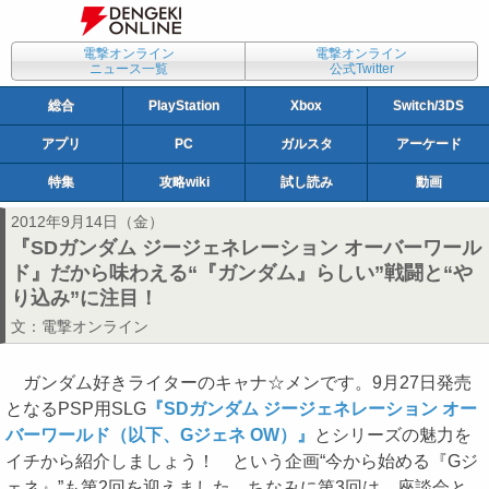
電撃オンライン
電撃オンライン
ニュース一覧
公式Twitter
総合
PlayStation
Xbox
Switch/3DS
アプリ
PC
ガルスタ
アーケード
特集
攻略wiki
試し読み
動画
2012年9月14日（金）
『SDガンダム ジージェネレーション オーバーワール
ド』だから味わえる“『ガンダム』らしい”戦闘と“や
り込み”に注目！
文：
電撃オンライン
ガンダム好きライターのキャナ☆メンです。9月27日発売
となるPSP用SLG
『SDガンダム ジージェネレーション オー
バーワールド（以下、Gジェネ OW）』
とシリーズの魅力を
イチから紹介しましょう！ という企画“今から始める『Gジ
ェネ』”も第2回を迎えました。ちなみに第3回は、座談会と