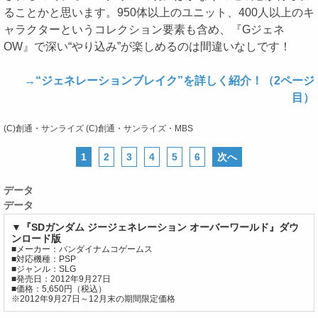
ることかと思います。950体以上のユニット、400人以上のキ
ャラクターというコレクション要素も含め、『Gジェネ
OW』で深い“やり込み”が楽しめるのは間違いなしです！
→“ジェネレーションブレイク”を詳しく紹介！（2ページ
目）
(C)創通・サンライズ (C)創通・サンライズ・MBS
1
2
3
4
5
6
次へ
データ
データ
▼『SDガンダム ジージェネレーション オーバーワールド』ダウ
ンロード版
■メーカー：バンダイナムコゲームス
■対応機種：PSP
■ジャンル：SLG
■発売日：2012年9月27日
■価格：5,650円（税込）
※2012年9月27日～12月末の期間限定価格