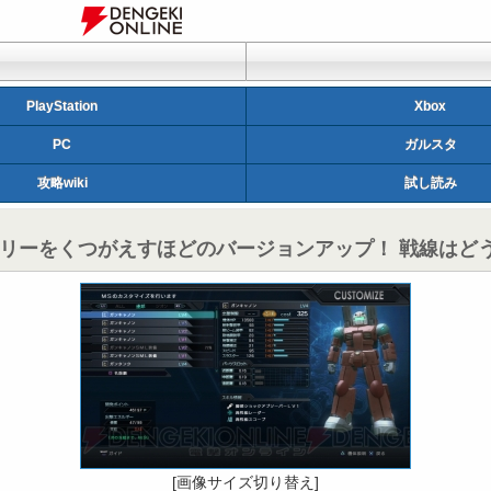
PlayStation
Xbox
PC
ガルスタ
攻略wiki
試し読み
リーをくつがえすほどのバージョンアップ！ 戦線はどう
[画像サイズ切り替え]