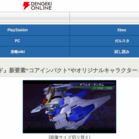
PlayStation
Xbox
PC
ガルスタ
攻略wiki
試し読み
ルド』新要素“コアインパクト”やオリジナルキャラクタ
[画像サイズ切り替え]