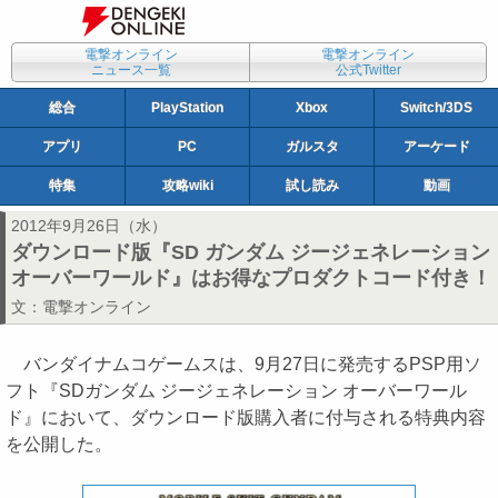
電撃オンライン
電撃オンライン
ニュース一覧
公式Twitter
総合
PlayStation
Xbox
Switch/3DS
アプリ
PC
ガルスタ
アーケード
特集
攻略wiki
試し読み
動画
2012年9月26日（水）
ダウンロード版『SD ガンダム ジージェネレーション
オーバーワールド』はお得なプロダクトコード付き！
文：
電撃オンライン
バンダイナムコゲームスは、9月27日に発売するPSP用ソ
フト『SDガンダム ジージェネレーション オーバーワール
ド』において、ダウンロード版購入者に付与される特典内容
を公開した。