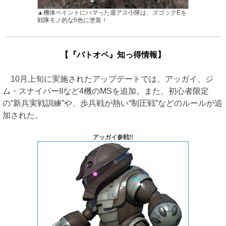
▲機体ペイントにハマった週アス小隊は、ズゴックEを
戦隊モノ的な5色に塗装！
【『バトオペ』知っ得情報】
10月上旬に実施されたアップデートでは、アッガイ、ジ
ム・スナイパーIIなど4機のMSを追加。また、初心者限定
の“新兵実戦訓練”や、歩兵戦が熱い“制圧戦”などのルールが追
加された。
アッガイ参戦!!