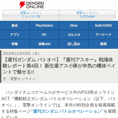
電撃オンライン
電撃オンライン
ニュース一覧
公式Twitter
総合
PlayStation
Xbox
Switch/3DS
アプリ
PC
ガルスタ
アーケード
特集
攻略wiki
試し読み
動画
2012年11月15日（木）
【週刊ガンダム バトオペ】『週刊アスキー』戦場体
験レポート第4回！ 新生週アス小隊が本気の機体ペイ
ントで魅せる!!
文：
電撃オンライン
バンダイナムコゲームスがサービス中のPS3用オンライン
ACT『機動戦士ガンダム バトルオペレーション（以下、バト
オペ）』。電撃オンラインでは、本作の特別企画を毎週掲載
する特集ページ
“週刊ガンダム バトルオペレーション”
を展開
している。