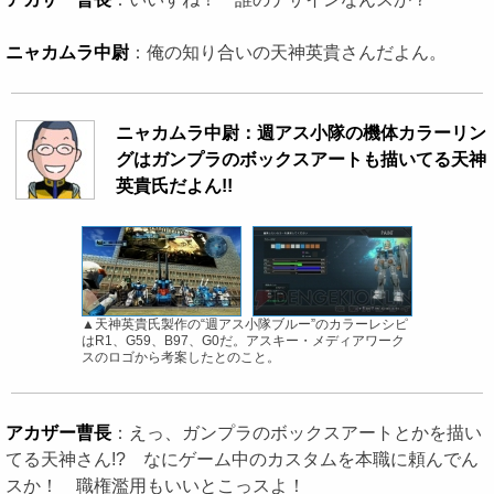
ニャカムラ中尉
：俺の知り合いの天神英貴さんだよん。
ニャカムラ中尉：週アス小隊の機体カラーリン
グはガンプラのボックスアートも描いてる天神
英貴氏だよん!!
▲天神英貴氏製作の“週アス小隊ブルー”のカラーレシピ
はR1、G59、B97、G0だ。アスキー・メディアワーク
スのロゴから考案したとのこと。
アカザー曹長
：えっ、ガンプラのボックスアートとかを描い
てる天神さん!? なにゲーム中のカスタムを本職に頼んでん
スか！ 職権濫用もいいとこっスよ！