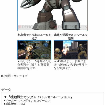
初心者でも安心のルールを
歩兵が活躍できるルールを
追加
追加
▲新しくゲームを始めた初
▲MS撃破より、歩兵によ
心者同士で戦える“新兵実
る中継地点の占拠が重要と
戦訓練”を追加。
なる“制圧戦”。
(C)創通・サンライズ
データ
▼『機動戦士ガンダム バトルオペレーション』
■メーカー：バンダイナムコゲームス
■対応機種：PS3