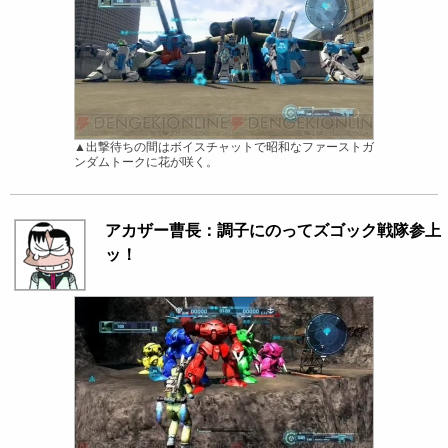
▲出撃待ちの間はボイスチャットで昭和なファーストガ
ンダムトークに花が咲く。
アカザー曹長：調子にのってズゴック戦隊参上
ッ！