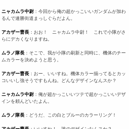
ニャカムラ中尉
：今回から俺の超かっこいいガンダムが加わ
るんで連勝街道まっしぐらだよん。
アカザー曹長
：おお！ ニャカムラ中尉！ これで小隊がさ
らにデカくなりますね。
ムラノ隊長
：そこで、我が小隊の刷新と同時に、機体のチー
ムカラーを決めようと思う。
アカザー曹長
：おー、いいすね。機体カラー揃ってるとカッ
コいいし強そうですもんね。どんなデザインなんスか？
ニャカムラ中尉
：俺が超かっこいいツテで超かっこいいデザ
インを頼んどいたよん。
ムラノ隊長
：どうだ、この白とブルーのカラーリング！
アカザー曹長
：いいすね！ 誰のデザインなんスか？