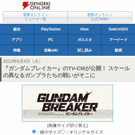
電撃オンライン
電撃オンライン
ニュース一覧
公式Twitter
総合
PlayStation
Xbox
Switch/3DS
アプリ
PC
ガルスタ
アーケード
特集
攻略wiki
試し読み
動画
2013年6月4日（火）
『ガンダムブレイカー』のTV-CMが公開！ スケール
の異なるガンプラたちの戦いがそこに
[画像サイズ切り替え]
：縮小サイズ
：オリジナルサイズ