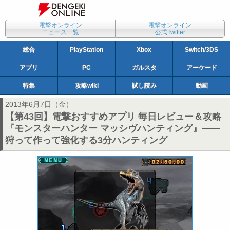
電撃オンライン
電撃オンライン
ニュース一覧
公式Twitter
総合
PlayStation
Xbox
Switch/3DS
アプリ
PC
ガルスタ
アーケード
特集
攻略wiki
試し読み
動画
2013年6月7日（金）
【第43回】電撃おすすめアプリ 毎日レビュー＆攻略
『モンスターハンター マッシヴハンティング』――
狩って作って強化する3分ハンティング