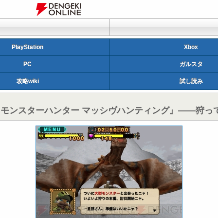
PlayStation
Xbox
PC
ガルスタ
攻略wiki
試し読み
『モンスターハンター マッシヴハンティング』――狩っ