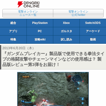
電撃オンライン
電撃オンライン
ニュース一覧
公式Twitter
総合
PlayStation
Xbox
Switch/3DS
アプリ
PC
ガルスタ
アーケード
特集
攻略wiki
試し読み
動画
2013年6月20日（木）
『ガンダムブレイカー』製品版で使用できる拳法タイ
プの格闘攻撃やチェーンマインなどの使用感は？ 製
品版レビュー第3弾をお届け！