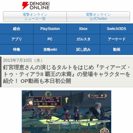
電撃オンライン
電撃オンライン
ニュース一覧
公式Twitter
総合
PlayStation
Xbox
Switch/3DS
アプリ
PC
ガルスタ
アーケード
特集
攻略wiki
試し読み
動画
2013年7月10日（水）
釘宮理恵さんの演じるタルトをはじめ『ティアーズ・
トゥ・ティアラII 覇王の末裔』の登場キャラクターを
紹介！ OP動画も本日初公開