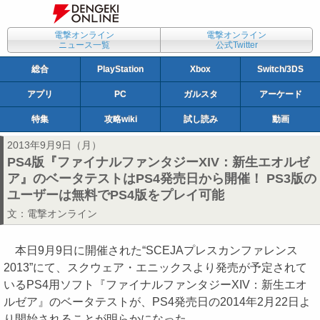
電撃オンライン
電撃オンライン
ニュース一覧
公式Twitter
総合
PlayStation
Xbox
Switch/3DS
アプリ
PC
ガルスタ
アーケード
特集
攻略wiki
試し読み
動画
2013年9月9日（月）
PS4版『ファイナルファンタジーXIV：新生エオルゼ
ア』のベータテストはPS4発売日から開催！ PS3版の
ユーザーは無料でPS4版をプレイ可能
文：
電撃オンライン
本日9月9日に開催された“SCEJAプレスカンファレンス
2013”にて、スクウェア・エニックスより発売が予定されて
いるPS4用ソフト『ファイナルファンタジーXIV：新生エオ
ルゼア』のベータテストが、PS4発売日の2014年2月22日よ
り開始されることが明らかになった。