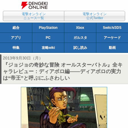
電撃オンライン
電撃オンライン
ニュース一覧
公式Twitter
総合
PlayStation
Xbox
Switch/3DS
アプリ
PC
ガルスタ
アーケード
特集
攻略wiki
試し読み
動画
2013年9月30日（月）
『ジョジョの奇妙な冒険 オールスターバトル』全キ
ャラレビュー：ディアボロ編――ディアボロの実力
は“帝王”と呼ぶにふさわしい