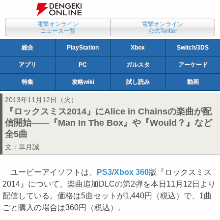
電撃オンライン
電撃オンライン
ニュース一覧
公式Twitter
総合
PlayStation
Xbox
Switch/3DS
アプリ
PC
ガルスタ
アーケード
特集
攻略wiki
試し読み
動画
2013年11月12日（火）
『ロックスミス2014』にAlice in Chainsの楽曲が配
信開始――『Man In The Box』や『Would？』など
全5曲
文：
皐月誠
ユービーアイソフトは、
PS3
/
Xbox 360
版『ロックスミス
2014』について、楽曲追加DLCの第2弾を本日11月12日より
配信している。価格は5曲セットが1,440円（税込）で、1曲
ごと購入の場合は360円（税込）。