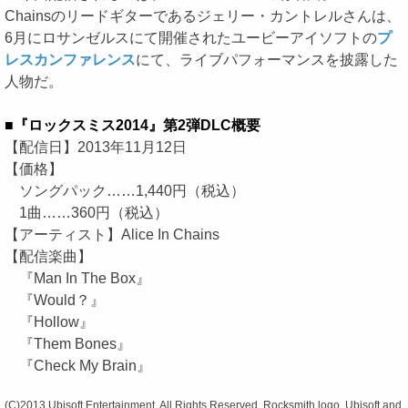
Chainsのリードギターであるジェリー・カントレルさんは、
6月にロサンゼルスにて開催されたユービーアイソフトの
プ
レスカンファレンス
にて、ライブパフォーマンスを披露した
人物だ。
■『ロックスミス2014』第2弾DLC概要
【配信日】2013年11月12日
【価格】
ソングパック……1,440円（税込）
1曲……360円（税込）
【アーティスト】Alice In Chains
【配信楽曲】
『Man In The Box』
『Would？』
『Hollow』
『Them Bones』
『Check My Brain』
(C)2013 Ubisoft Entertainment. All Rights Reserved. Rocksmith logo, Ubisoft and