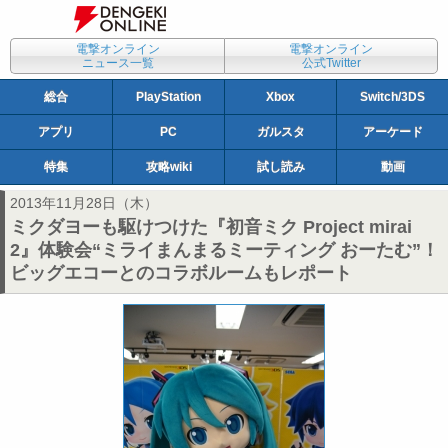
電撃オンライン
電撃オンライン
ニュース一覧
公式Twitter
総合
PlayStation
Xbox
Switch/3DS
アプリ
PC
ガルスタ
アーケード
特集
攻略wiki
試し読み
動画
2013年11月28日（木）
ミクダヨーも駆けつけた『初音ミク Project mirai
2』体験会“ミライまんまるミーティング おーたむ”！
ビッグエコーとのコラボルームもレポート