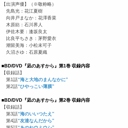
【出演声優】（※敬称略）
先島光：花江夏樹
向井戸まなか：花澤香菜
木原紡：石川界人
伊佐木要：逢坂良太
比良平ちさき：茅野愛衣
潮留美海：小松未可子
久沼さゆ：石原夏織
■BD/DVD『凪のあすから』第1巻 収録内容
【収録話】
第1話
“海と大地のまんなかに”
第2話
“ひやっこい薄膜”
■BD/DVD『凪のあすから』第2巻 収録内容
【収録話】
第3話
“海のいいつたえ”
第4話
“友達なんだから”
第5話
“あのねウミウシ”