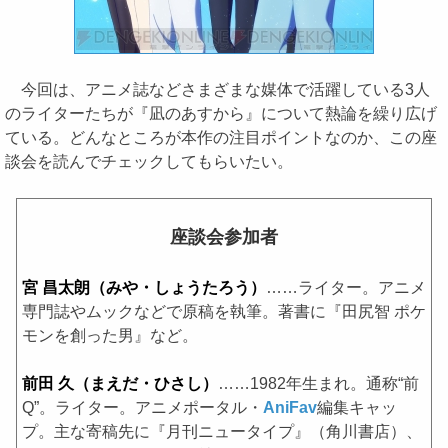
今回は、アニメ誌などさまざまな媒体で活躍している3人
のライターたちが『凪のあすから』について熱論を繰り広げ
ている。どんなところが本作の注目ポイントなのか、この座
談会を読んでチェックしてもらいたい。
座談会参加者
宮 昌太朗（みや・しょうたろう）
……ライター。アニメ
専門誌やムックなどで原稿を執筆。著書に『田尻智 ポケ
モンを創った男』など。
前田 久（まえだ・ひさし）
……1982年生まれ。通称“前
Q”。ライター。アニメポータル・
AniFav
編集キャッ
プ。主な寄稿先に『月刊ニュータイプ』（角川書店）、