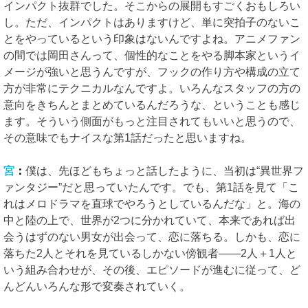
インパクト抜群でした。そこからの展開もすごくおもしろい
し。ただ、インパクトはありますけど、単に突拍子のないこ
とをやっているという印象はないんですよね。アニメファン
の間では岡田さんって、個性的なことをやる脚本家というイ
メージが強いと思うんですが、フックの作り方や構成の立て
方が非常にテクニカルなんですよ。いろんなスタッフの方の
意向をきちんとまとめているんだろうな、ということも感じ
ます。そういう側面がもっと注目されてもいいと思うので、
その意味でもナイスな第1話だったと思いますね。
宮
：
僕は、先ほどもちょっと話したように、当初は“異世界フ
ァンタジー”だと思っていたんです。でも、第1話を見て「こ
れはメロドラマを直球でやろうとしているんだな」と。海の
中と陸の上で、世界が2つに分かれていて、本来であれば出
会うはずのない男女が出会って、恋に落ちる。しかも、恋に
落ちた2人とそれを見ているしかない傍観者――2人＋1人と
いう組み合わせが、その後、エピソードが進むに従って、ど
んどんいろんな形で変奏されていく。