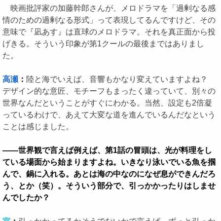
映画批評家の加藤幹郎さんが、メロドラマを「過剰なる感
情のための過剰なる形式」って表現してるんですけど、その
意味で『凪あす』は直球のメロドラマ。それを真正面から投
げきる。そういう印象が第1クールの最後まではありまし
た。
高瀬
：
陸と海でいえば、音響もかなり変えていますよね？
デザイン的な意匠、モチーフもまったく違っていて、別々の
世界なんだということがすぐにわかる。当然、設定も2倍凝
っているわけで、あえて大変な道を進んでいるんだなという
ことは感じました。
――世界観で言えば例えば、第1話の冒頭は、光が料理をし
ている場面から始まりますよね。いきなり泳いでいる魚を掴
んで、鍋に入れる。あとは海の中なのになぜ息ができんだろ
う、とか（笑）。そういう部分で、引っかかったりはしませ
んでしたか？