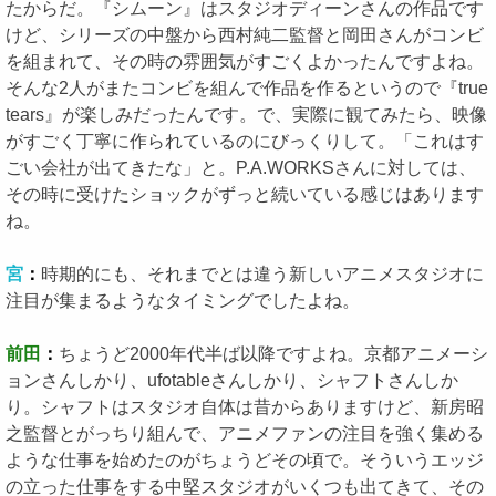
たからだ。『シムーン』はスタジオディーンさんの作品です
けど、シリーズの中盤から西村純二監督と岡田さんがコンビ
を組まれて、その時の雰囲気がすごくよかったんですよね。
そんな2人がまたコンビを組んで作品を作るというので『true
tears』が楽しみだったんです。で、実際に観てみたら、映像
がすごく丁寧に作られているのにびっくりして。「これはす
ごい会社が出てきたな」と。P.A.WORKSさんに対しては、
その時に受けたショックがずっと続いている感じはあります
ね。
宮
：
時期的にも、それまでとは違う新しいアニメスタジオに
注目が集まるようなタイミングでしたよね。
前田
：
ちょうど2000年代半ば以降ですよね。京都アニメーシ
ョンさんしかり、ufotableさんしかり、シャフトさんしか
り。シャフトはスタジオ自体は昔からありますけど、新房昭
之監督とがっちり組んで、アニメファンの注目を強く集める
ような仕事を始めたのがちょうどその頃で。そういうエッジ
の立った仕事をする中堅スタジオがいくつも出てきて、その