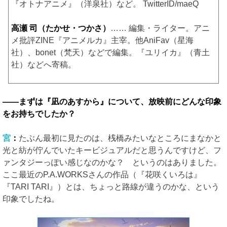
『オトナアニメ』（洋泉社）など。 TwitterID/maeQ
高瀬 司（たかせ・つかさ）
…… 編集・ライター。アニ
メ批評ZINE『アニメルカ』主宰。他AniFav（星海
社）、bonet（梵天）などで編集。『ユリイカ』（青土
社）などへ寄稿。
――まずは『凪のあすから』について、放映前にどんな印象
をお持ちでしたか？
宮
：
たぶん最初に見たのは、桟橋みたいなところにまなかと
光と紡が佇んでいたキービジュアルだと思うんですけど、フ
ァンタジーっぽい感じなのかな？ というのはありました。
ここ最近のP.A.WORKSさんの作品（『花咲くいろは』
『TARI TARI』）とは、ちょっと路線が違うのかな、という
印象でしたね。