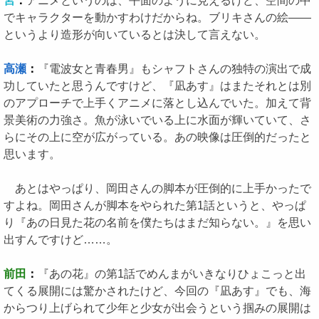
宮
：
アニメというのは、平面のように見えるけど、空間の中
でキャラクターを動かすわけだからね。ブリキさんの絵――
というより造形が向いているとは決して言えない。
高瀬
：
『電波女と青春男』もシャフトさんの独特の演出で成
功していたと思うんですけど、『凪あす』はまたそれとは別
のアプローチで上手くアニメに落とし込んでいた。加えて背
景美術の力強さ。魚が泳いでいる上に水面が輝いていて、さ
らにその上に空が広がっている。あの映像は圧倒的だったと
思います。
あとはやっぱり、岡田さんの脚本が圧倒的に上手かったで
すよね。岡田さんが脚本をやられた第1話というと、やっぱ
り『あの日見た花の名前を僕たちはまだ知らない。』を思い
出すんですけど……。
前田
：
『あの花』の第1話でめんまがいきなりひょこっと出
てくる展開には驚かされたけど、今回の『凪あす』でも、海
からつり上げられて少年と少女が出会うという掴みの展開は