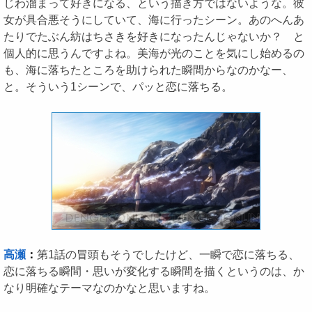
じわ溜まって好きになる、という描き方ではないような。彼
女が具合悪そうにしていて、海に行ったシーン。あのへんあ
たりでたぶん紡はちさきを好きになったんじゃないか？ と
個人的に思うんですよね。美海が光のことを気にし始めるの
も、海に落ちたところを助けられた瞬間からなのかなー、
と。そういう1シーンで、パッと恋に落ちる。
高瀬
：
第1話の冒頭もそうでしたけど、一瞬で恋に落ちる、
恋に落ちる瞬間・思いが変化する瞬間を描くというのは、か
なり明確なテーマなのかなと思いますね。