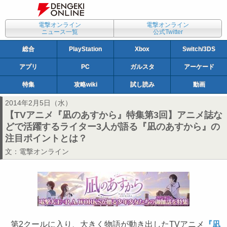
電撃オンライン
電撃オンライン
ニュース一覧
公式Twitter
総合
PlayStation
Xbox
Switch/3DS
アプリ
PC
ガルスタ
アーケード
特集
攻略wiki
試し読み
動画
2014年2月5日（水）
【TVアニメ『凪のあすから』特集第3回】アニメ誌な
どで活躍するライター3人が語る『凪のあすから』の
注目ポイントとは？
文：
電撃オンライン
第2クールに入り、大きく物語が動き出したTVアニメ
『凪