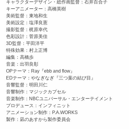
キャラクターデザイン・総作画監督：石井百合子
キーアニメーター：高橋英樹
美術監督：東地和生
美術設定：塩澤良憲
撮影監督：梶原幸代
色彩設計：菅原美佳
3D監督：平田洋平
特殊効果：村上正博
編集：高橋歩
音楽：出羽良彰
OPテーマ：Ray『ebb and flow』
EDテーマ：やなぎなぎ『三つ葉の結び目』
音響監督：明田川仁
音響制作：マジックカプセル
音楽制作：NBCユニバーサル・エンターテイメント
プロデュース：インフィニット
アニメーション制作：P.A.WORKS
製作：凪のあすから製作委員会