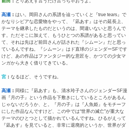
前田
：
とりあえず言うだけ言っちゃおうよ。
高瀬
：
はい。岡田さんの系譜を辿っていくと『true tears』で
かなりシビアな恋愛物をやって、『凪あす』はその延長上、
テーマを継承したものだというのは、間違いないと思うんで
す。ただそこに加えて、もうひとつの系譜があると思ってい
て、それは先ほど前田さんが話された『シムーン』だと思っ
ているんですね。『シムーン』はド直球のジェンダーSFです
けど、あの作品はファンタジー的な意匠を、かつての少女マ
ンガから大きく借りてきている。
宮
：
なるほど、そうですね。
高瀬
：
同様に『凪あす』も、清水玲子さんのジェンダーSF漫
画『月の子』という作品を下敷きにしているところがあるん
じゃないだろうか、と。『月の子』は『人魚姫』をモチーフ
にした作品なんですけど、この中では“世界の滅亡”が重大な
テーマのひとつとして描かれているんですね。ひるがえって
『凪あす』を見ていると、非常に退廃的というか、世界がダ