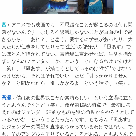
宮
：
アニメでも映画でも、不思議なことが起こるのは何も問
題がないんです。むしろ不思議じゃないことが画面の中で起
きるから、「あれ？」と思う。要するに学校があったり、大
人たちが仕事をしてたりって“生活”の部分が、『凪あす』で
はほとんど描かれてない。宮崎駿に言わせれば、生活を描か
ずになんのファンタジーか、ということになるわけですけど
（笑）、『凪あす』が描こうとしているのは“生活”ではない
わけだから、それはそれでいい。ただ「引っかかりません
か？」と聞かれたら、引っかかるよ、という話です（笑）。
高瀬
：
僕はあの世界観こそが素晴らしい、という立場に立と
うと思うんですけど（笑）。僕が第1話の時点で、最初に考
えたのはジェンダーSF的なものを別の角度からやろうとして
いるのかな、ということだったんです。もちろん『凪あす』
はジェンダーの問題を直接あつかっているわけではない。で
も、そのアングルを借りているところがある、とも思うんで