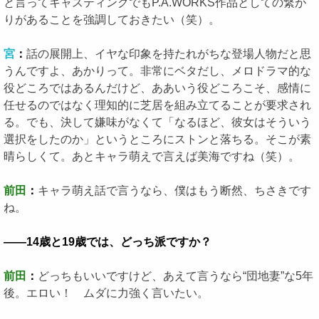
と言ってキャスティングでもP.A.WORKS作品としての繋が
りがあることを強調しておきたい（笑）。
宮
：
話の展開上、イヤな印象を持たれがちな登場人物だと思
うんですよ、あかりって。非常にベタだし、メロドラマ的な
役どころではあるんだけど、ああいう役どころこそ、感情に
任せるのではなく理知的に芝居を組み立てることが要求され
る。でも、決して嫌味がなくて「なるほど、彼女はそういう
選択をしたのか」というところにストンと落ちる。そこが素
晴らしくて。あとキャラ萌えで言えば美海ですね（笑）。
前田
：
キャラ萌え話で言うなら、僕はもう断然、ちさきです
ね。
――14歳と19歳では、どっち派ですか？
前田
：
どっちもいいですけど、あえて言うなら“団地妻”な5年
後。エロい！ ムダに力強く言いたい。