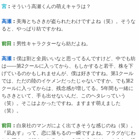
宮
：
そういう高瀬くんの萌えキャラは？
高瀬
：
美海とちさきが盗られたわけですよね（笑）。そうな
ると、やっぱり紡ですかね。
前田
：
男性キャラクターなら紡だよね。
高瀬
：
僕は割と全員いいなと思ってるんですけど、中でも紡
は――第2クールに入ってから、もしかすると若干、株を下
げているのかもしれませんが、僕は好きですね。第1クール
では、ただの陸のイケメンだったじゃないですか。でも第2
クールに入ってからは、残念感が増してる。5年間も一緒に
ちさきといて、手も出せないんだ、このヘタレっていう
（笑）。そこはよかったですね。ますます萌えました
（笑）。
前田
：
白泉社のマンガによく出てきそうな感じのね（笑）。
『凪あす』って、恋に落ちるの一瞬ですよね。フラグがじわ