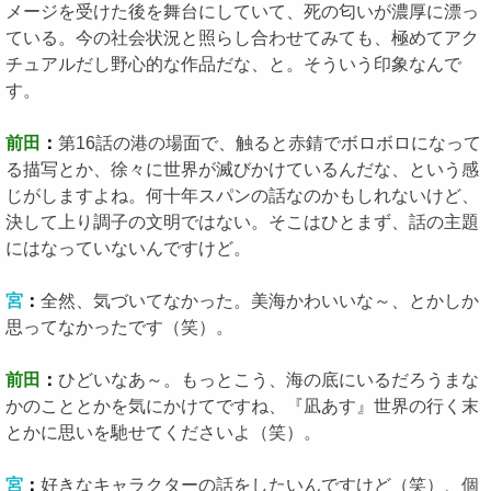
メージを受けた後を舞台にしていて、死の匂いが濃厚に漂っ
ている。今の社会状況と照らし合わせてみても、極めてアク
チュアルだし野心的な作品だな、と。そういう印象なんで
す。
前田
：
第16話の港の場面で、触ると赤錆でボロボロになって
る描写とか、徐々に世界が滅びかけているんだな、という感
じがしますよね。何十年スパンの話なのかもしれないけど、
決して上り調子の文明ではない。そこはひとまず、話の主題
にはなっていないんですけど。
宮
：
全然、気づいてなかった。美海かわいいな～、とかしか
思ってなかったです（笑）。
前田
：
ひどいなあ～。もっとこう、海の底にいるだろうまな
かのこととかを気にかけてですね、『凪あす』世界の行く末
とかに思いを馳せてくださいよ（笑）。
宮
：
好きなキャラクターの話をしたいんですけど（笑）、個