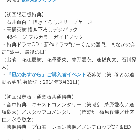
【初回限定版特典】
・石井百合子 描き下ろしスリーブケース
・高橋英樹 描き下ろしデジパック
・48ページ フルカラーガイドブック
・特典ドラマCD：新作ドラマ“ひーくんの溜息、まなかの奔
走”“波中、最後の日”
（出演：花江夏樹、花澤香菜、茅野愛衣、逢坂良太、石川界
人）
・
『凪のあすから』ご購入者イベント
応募券（第1巻との連
動応募/応募締切：2014年3月31日）
【初回限定版・通常版共通特典】
・音声特典：キャストコメンタリー（第5話：茅野愛衣／逢
坂良太）／スタッフコメンタリー（第5話：篠原俊哉／辻充
仁／永谷敬之）
・映像特典：プロモーション映像／ノンテロップOP＆ED