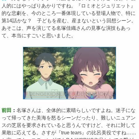
人的にはやっぱりあかりですね。『ロミオとジュリエット』
的な悲劇を、今のところ一番体現している登場人物で、特に
第14話かな？ 子どもを産む、産まないという回想シーン。
あそこは、声を演じてる名塚佳織さんの見事な演技もあっ
て、本当にすごいと思いました。
前田
：
名塚さんは、全体的に素晴らしいですよね。迷子にな
って帰ってきた美海を怒るシーンだったり、難しいニュアン
スの芝居を要求されていると思うんですけど、それに対して
果敢に応えてる。さすが『true tears』の比呂美役ですね……