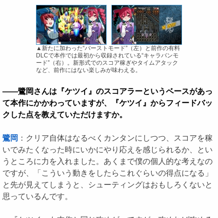
▲新たに加わった“バーストモード”（左）と前作の有料
DLCで本作では最初から収録されている“キャラバンモ
ード”（右）。新形式でのスコア稼ぎやタイムアタック
など、前作にはない楽しみが味わえる。
――鷺岡さんは『ケツイ』のスコアラーというベースがあっ
て本作にかかわっていますが、『ケツイ』からフィードバッ
クした点を教えていただけますか。
鷺岡
：クリア自体はなるべくカンタンにしつつ、スコアを稼
いでみたくなった時にいかにやり応えを感じられるか、とい
うところに力を入れました。あくまで僕の個人的な考えなの
ですが、「こういう動きをしたらこれぐらいの得点になる」
と先が見えてしまうと、シューティングはおもしろくないと
思っているんです。