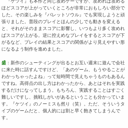
『ケツイ』も本作と同じ攻めゲーですが、攻めれば攻める
ほどスコアが上がっていくところが非常におもしろい部分で
した。その楽しみを『バレットソウル』でも実現しようと頑
張りました。普段のプレイとほんの少しでも動きを変える
と、それがそのままスコアに影響し、いつもより多く攻めれ
ばスコアが上がる。逆に控えめなプレイをするとスコアが下
がるなど、プレイの結果とスコアの関係がより見えやすい形
になるよう制作を進めました。
盛
：新作のシューティングが出るとお互い週末に遊んで会社
に来た時に話すんですけど、「あのゲーム、もうやることが
わかっちゃったよね」って短時間で見えちゃうものもあるん
ですね。高得点の出し方はわかったから、あとはそれを実践
するだけになってしまう。もちろん、実践することはすごく
難しいですし、挑戦しがいがあるということも分かっていま
す。『ケツイ』のノーミスも然り（笑）。ただ、そういうタ
イプのゲームだと、個人的には割と早く飽きてしまうんで
す。