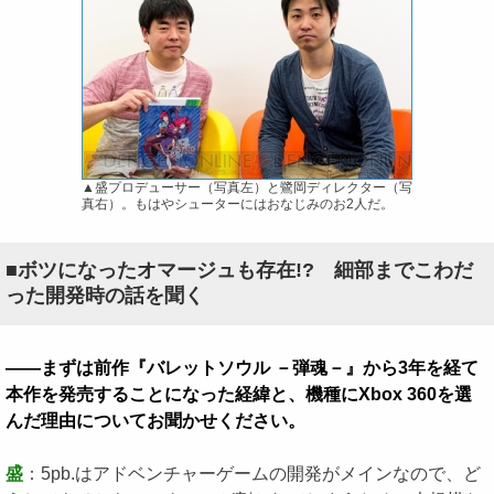
▲盛プロデューサー（写真左）と鷺岡ディレクター（写
真右）。もはやシューターにはおなじみのお2人だ。
■ボツになったオマージュも存在!? 細部までこわだ
った開発時の話を聞く
――まずは前作『バレットソウル －弾魂－』から3年を経て
本作を発売することになった経緯と、機種にXbox 360を選
んだ理由についてお聞かせください。
盛
：5pb.はアドベンチャーゲームの開発がメインなので、ど