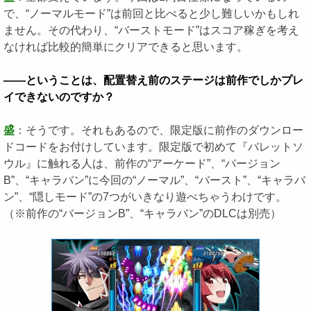
で、“ノーマルモード”は前回と比べると少し難しいかもしれ
ません。その代わり、“バーストモード”はスコア稼ぎを考え
なければ比較的簡単にクリアできると思います。
――ということは、配置替え前のステージは前作でしかプレ
イできないのですか？
盛
：そうです。それもあるので、限定版に前作のダウンロー
ドコードをお付けしています。限定版で初めて『バレットソ
ウル』に触れる人は、前作の“アーケード”、“バージョン
B”、“キャラバン”に今回の“ノーマル”、“バースト”、“キャラバ
ン”、“隠しモード”の7つがいきなり遊べちゃうわけです。
（※前作の“バージョンB”、“キャラバン”のDLCは別売）