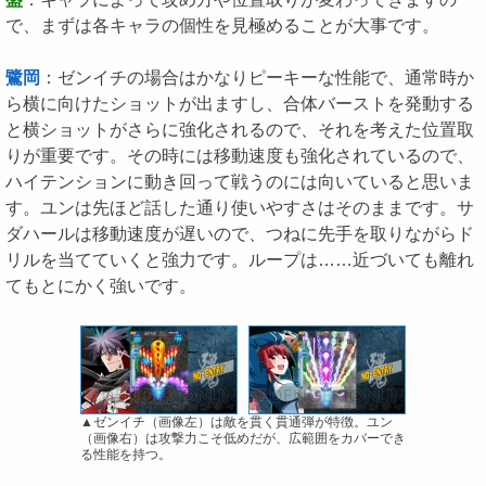
で、まずは各キャラの個性を見極めることが大事です。
鷺岡
：ゼンイチの場合はかなりピーキーな性能で、通常時か
ら横に向けたショットが出ますし、合体バーストを発動する
と横ショットがさらに強化されるので、それを考えた位置取
りが重要です。その時には移動速度も強化されているので、
ハイテンションに動き回って戦うのには向いていると思いま
す。ユンは先ほど話した通り使いやすさはそのままです。サ
ダハールは移動速度が遅いので、つねに先手を取りながらド
リルを当てていくと強力です。ループは……近づいても離れ
てもとにかく強いです。
▲ゼンイチ（画像左）は敵を貫く貫通弾が特徴。ユン
（画像右）は攻撃力こそ低めだが、広範囲をカバーでき
る性能を持つ。