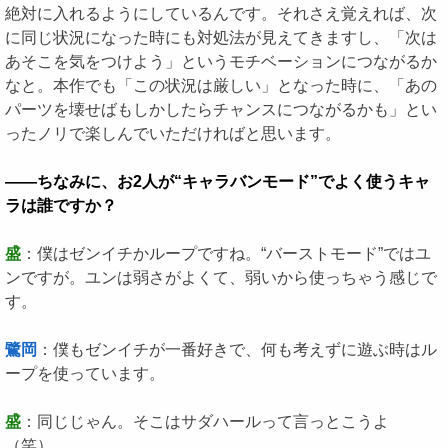
絶対に入れるようにしているんです。それさえ覚えれば、次
に同じ状況になった時にも対処法が見えてきますし、「次は
あそこを気をつけよう」というモチベーションにつながるか
なと。本作でも「この状況は厳しい」となった時に、「あの
パーツを壊せばもしかしたらチャンスにつながるかも」とい
ったノリで楽しんでいただければと思います。
――ちなみに、お2人が“キャラバンモード”でよく使うキャ
ラは誰ですか？
盛
：僕はゼンイチかループですね。“バーストモード”ではユ
ンですが。ユンは弱さがよくて、弱いから使っちゃう感じで
す。
鷺岡
：僕もゼンイチが一番好きで、何も考えずに遊ぶ時はル
ープを使っています。
盛
：同じじゃん。そこはサダハールって言っとこうよ
（笑）。