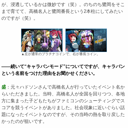
が、浸透しているかは微妙です（笑）。のちのち鷺岡をそこ
まで育てて、高橋名人と鷺岡番長という2本柱にしてみたい
のですが（笑）。
▲左が通常のプラチナコインで、右が番長コイン。
――続いて“キャラバンモード”についてですが、キャラバン
という名前をつけた理由をお聞かせください。
盛
：元々ハドソンさんで高橋名人が行っていたイベント名か
らいただきました。当時、高橋名人が全国を回りつつ、各地
方に集まった子どもたちがファミコンのシューティングでス
コアを競うイベントがありました。社会現象に近いぐらい話
題になったイベントなのですが、その当時の熱を取り戻した
かったのが狙いです。