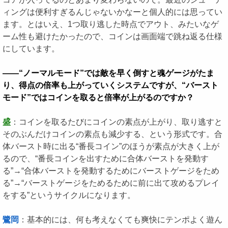
ィングは便利すぎるんじゃないかなーと個人的には思ってい
ます。とはいえ、1つ取り逃した時点でアウト、みたいなゲ
ーム性も避けたかったので、コインは画面端で跳ね返る仕様
にしています。
――“ノーマルモード”では敵を早く倒すと魂ゲージがたま
り、得点の倍率も上がっていくシステムですが、“バースト
モード”ではコインを取ると倍率が上がるのですか？
盛
：コインを取るたびにコインの素点が上がり、取り逃すと
そのぶんだけコインの素点も減少する、という形式です。合
体バースト時に出る“番長コイン”のほうが素点が大きく上が
るので、“番長コインを出すために合体バーストを発動す
る”→“合体バーストを発動するためにバーストゲージをため
る”→“バーストゲージをためるために前に出て攻めるプレイ
をする”というサイクルになります。
鷺岡
：基本的には、何も考えなくても爽快にテンポよく遊ん