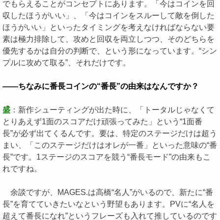
でもらえることがコンセプトにあります。「今はコインを回
収したほうがいい」、「今はコインをスルーして敵を倒した
ほうがいい」といったタイミングを考えなければならない要
素は極力排除して、攻めと回収を両立しつつ、そのどちらを
優先するかは自分の判断で、という形になっています。“シン
プルに攻めて取る”、それだけです。
――ちなみに番長コインの“番長”の由来はなんですか？
盛
：新作シューティングが出た時に、「トータルじゃなくて
とりあえず1面のスコアだけ頑張ってみた」という“1面番
長”が必ず出てくるんです。要は、特定のステージだけは超う
まい、「このステージだけはオレが一番」といった意味の“番
長”です。1ステージのスコアを競う“番長モード”の由来もこ
れですね。
余談ですが、MAGES.は高橋“名人”がいるので、新たに“番
長”を育てていきたいなという野望もあります。PVに“名人を
超えて番長になれ”というフレーズも入れて推しているのです