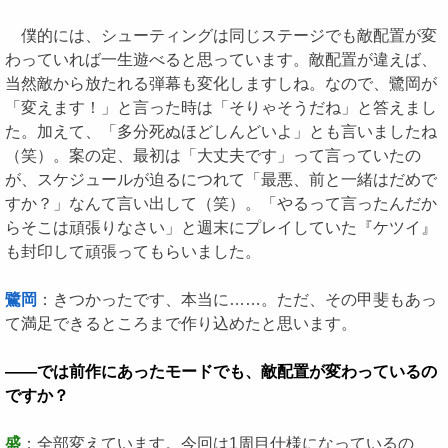
僕的には、シューティングは同じステージでも敵配置が変
わっていれば一生遊べると思っています。敵配置が違えば、
当然敵から放たれる弾幕も変化しますしね。なので、鷺岡が
「変えます！」と言った時は「そりゃそうだね」と答えまし
た。加えて、「多分死ぬほどしんどいよ」とも言いましたね
（笑）。案の定、最初は「大丈夫です」って言っていたの
が、スケジュールが迫るにつれて「最悪、前と一緒はだめで
すか？」なんて言い出して（笑）。「やるって言ったんだか
らそこは頑張りなさい」と週末にプレイしていた『ケツイ』
も封印して頑張ってもらいました。
鷺岡
：きつかったです、本当に……。ただ、その甲斐もあっ
て満足できるところまで作り込めたと思います。
――では前作にあったモードでも、敵配置が変わっているの
ですか？
盛
：全部変えています。今回は1周目仕様になっているの