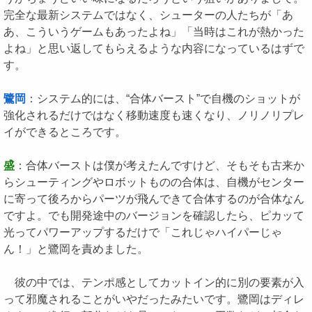
完全な最新システムではなく、シューターの人たちが「あ
あ、こういうゲームもあったよね」「当時はこれが熱かった
よね」と思い返してもらえるような内容になっているはずで
す。
鷺岡
：システム的には、“合体バースト”で自機のショットが
強化されるだけではなく移動速度も速くなり、ノリノリプレ
イができるところです。
盛
：合体バーストは僕が考えたんですけど、そもそも古来か
らシューティングやロボットものの合体は、自機がセンター
に寄って後ろからパーツが飛んできて合体するのが合体なん
ですよ。でも開発途中のバージョンを確認したら、ピカッて
光ってパワーアップするだけで「これじゃハイパーじゃ
ん！」と鷺岡を責めました。
彼の中では、テンポ感としてカットイン的に別の要素が入
って邪魔されることがいやだったみたいです。鷺岡はディレ