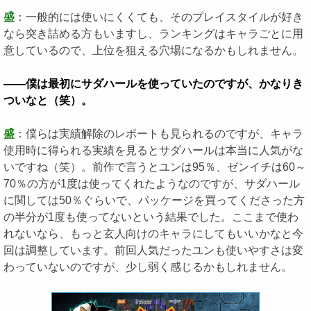
盛
：一般的には使いにくくても、そのプレイスタイルが好き
なら突き詰める方もいますし、ランキングはキャラごとに用
意しているので、上位を狙える穴場になるかもしれません。
――僕は最初にサダハールを使っていたのですが、かなりき
ついなと（笑）。
盛
：僕らは実績解除のレポートも見られるのですが、キャラ
使用時に得られる実績を見るとサダハールは本当に人気がな
いですね（笑）。前作で言うとユンは95％、ゼンイチは60～
70％の方が1度は使ってくれたようなのですが、サダハール
に関しては50％ぐらいで、パッケージを買ってくださった方
の半分が1度も使ってないという結果でした。ここまで使わ
れないなら、もっと玄人向けのキャラにしてもいいかなと今
回は調整しています。前回人気だったユンも使いやすさは変
わっていないのですが、少し弱く感じるかもしれません。