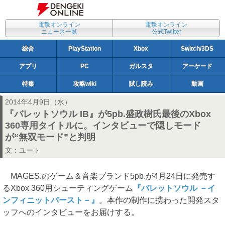
電撃オンライン
電撃オンライン
ニュース一覧
公式Twitter
総合
PlayStation
Xbox
Switch/3DS
アプリ
PC
ガルスタ
アーケード
特集
攻略wiki
試し読み
動画
2014年4月9日（水）
『バレットソウル IB』が5pb.盛政樹氏最後のXbox
360専用タイトルに。インタビューで隠しモード
が“無双モード”と判明
文：
ユート
MAGES.のゲーム＆音楽ブランド5pb.が4月24日に発売す
るXbox 360用シューティングゲーム
『バレットソウル －イ
ンフィニットバースト－』
。本作の制作に携わった開発スタ
ッフへのインタビューをお届けする。