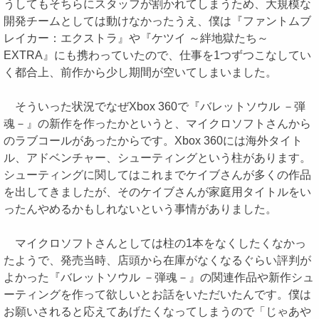
うしてもそちらにスタッフが割かれてしまうため、大規模な
開発チームとしては動けなかったうえ、僕は『ファントムブ
レイカー：エクストラ』や『ケツイ ～絆地獄たち～
EXTRA』にも携わっていたので、仕事を1つずつこなしてい
く都合上、前作から少し期間が空いてしまいました。
そういった状況でなぜXbox 360で『バレットソウル －弾
魂－』の新作を作ったかというと、マイクロソフトさんから
のラブコールがあったからです。Xbox 360には海外タイト
ル、アドベンチャー、シューティングという柱があります。
シューティングに関してはこれまでケイブさんが多くの作品
を出してきましたが、そのケイブさんが家庭用タイトルをい
ったんやめるかもしれないという事情がありました。
マイクロソフトさんとしては柱の1本をなくしたくなかっ
たようで、発売当時、店頭から在庫がなくなるぐらい評判が
よかった『バレットソウル －弾魂－』の関連作品や新作シュ
ーティングを作って欲しいとお話をいただいたんです。僕は
お願いされると応えてあげたくなってしまうので「じゃあや