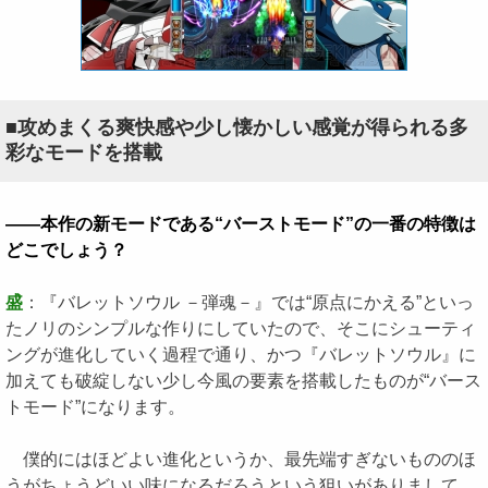
■攻めまくる爽快感や少し懐かしい感覚が得られる多
彩なモードを搭載
――本作の新モードである“バーストモード”の一番の特徴は
どこでしょう？
盛
：『バレットソウル －弾魂－』では“原点にかえる”といっ
たノリのシンプルな作りにしていたので、そこにシューティ
ングが進化していく過程で通り、かつ『バレットソウル』に
加えても破綻しない少し今風の要素を搭載したものが“バース
トモード”になります。
僕的にはほどよい進化というか、最先端すぎないもののほ
うがちょうどいい味になるだろうという狙いがありまして。