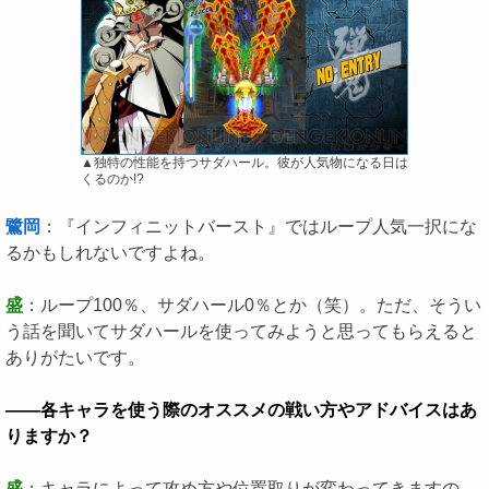
▲独特の性能を持つサダハール。彼が人気物になる日は
くるのか!?
鷺岡
：『インフィニットバースト』ではループ人気一択にな
るかもしれないですよね。
盛
：ループ100％、サダハール0％とか（笑）。ただ、そうい
う話を聞いてサダハールを使ってみようと思ってもらえると
ありがたいです。
――各キャラを使う際のオススメの戦い方やアドバイスはあ
りますか？
盛
：キャラによって攻め方や位置取りが変わってきますの