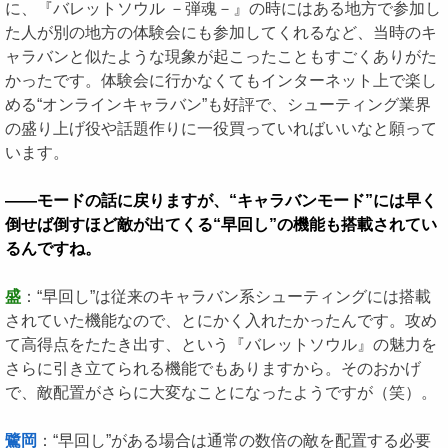
に、『バレットソウル －弾魂－』の時にはある地方で参加し
た人が別の地方の体験会にも参加してくれるなど、当時のキ
ャラバンと似たような現象が起こったこともすごくありがた
かったです。体験会に行かなくてもインターネット上で楽し
める“オンラインキャラバン”も好評で、シューティング業界
の盛り上げ役や話題作りに一役買っていればいいなと願って
います。
――モードの話に戻りますが、“キャラバンモード”には早く
倒せば倒すほど敵が出てくる“早回し”の機能も搭載されてい
るんですね。
盛
：“早回し”は従来のキャラバン系シューティングには搭載
されていた機能なので、とにかく入れたかったんです。攻め
て高得点をたたき出す、という『バレットソウル』の魅力を
さらに引き立てられる機能でもありますから。そのおかげ
で、敵配置がさらに大変なことになったようですが（笑）。
鷺岡
：“早回し”がある場合は通常の数倍の敵を配置する必要