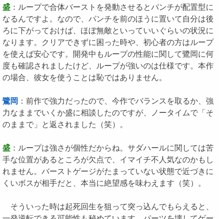
盛
：ループで合体バーストを発動させるとパンチが配置型に
なるんですよ。なので、パンチを前のほうに置いて自分は後
ろに下がっておけば、ほぼ無敵といっていいぐらいの状況に
なります。クリアできずに困った時や、初心者の方はループ
を使えば安心です。開発中もループの性能に関して鷺岡に何
度も確認されましたけど、ループが強いのは仕様です。本作
の場合、彼女を使うことは恥ではありません。
鷺岡
：前作で強力だったので、今作でバランスを取るか、強
力なままでいくか盛に相談したのですが、ノータイムで「そ
のままで」と返されました（笑）。
盛
：ループは強さが個性だからね。サダハールに関しては苦
手な位置があるところが欠点で、イマイチ不人気なのかもし
れません。バーストゲージがたまっていない状態で近づきに
くいボスが相手だと、本当に絶望感を味わえます（笑）。
そういった時は起死回生を狙って突っ込んでもらえると、
一発逆転できる可能性も秘めています。パーツを壊してゲー