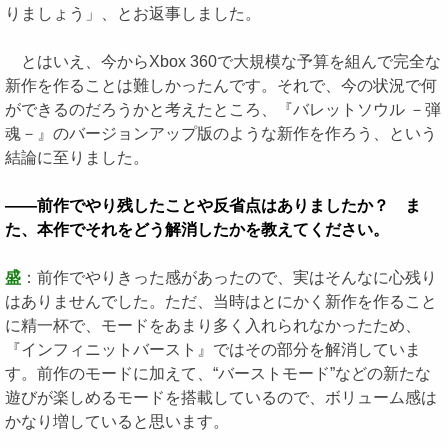
りましょう」、とお返事しました。
とはいえ、今からXbox 360で大規模な予算を組んで完全な
新作を作ることは難しかったんです。それで、今の状況で何
ができるのだろうかと考えたところ、『バレットソウル －弾
魂－』のバージョンアップ版のような新作を作ろう、という
結論に至りました。
――前作でやり残したことや反省点はありましたか？ ま
た、本作でそれをどう解消したかを教えてください。
盛
：前作でやりきった感があったので、実はそんなに心残り
はありませんでした。ただ、当時はとにかく新作を作ること
に精一杯で、モードをあまり多く入れられなかったため、
『インフィニットバースト』ではその部分を解消していま
す。前作のモードに加えて、“バーストモード”などの新たな
遊びが楽しめるモードを搭載しているので、ボリューム感は
かなり増していると思います。