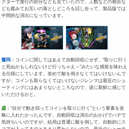
クターで進行の部分なども見ていたので、工数などの都合な
ども鑑みてお互いの落としどころを話し合って、製品版では
中間的な演出になっています。
鷺岡
：コインに関してはあえて自動回収にせず、“取りに行く
と死ぬかもしれないけど行っちゃえ～”みたいな感覚を味わえ
る仕様にしています。攻めて敵を倒さなくてはいけないんで
すが、コインも取らなくてはいけないジレンマは最近のシュ
ーティングにはあまりないところなので、逆に新鮮に感じて
いただけるかと。
盛
：“自分で動き回ってコインを取りに行く”という要素を攻
略に入れたかったんです。自動回収は演出のおかげでハデで
気持ちいいのですが、結局は普通に敵を倒して、自動的にス
コアが入ってるのとあまり変わらないので。最近のシューテ