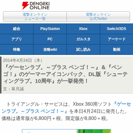
電撃オンライン
電撃オンライン
ニュース一覧
公式Twitter
総合
PlayStation
Xbox
Switch/3DS
アプリ
PC
ガルスタ
アーケード
特集
攻略wiki
試し読み
動画
2014年4月24日（木）
『ゲーセンラブ。～プラス ペンゴ！～』＆『ペン
ゴ！』のゲーマーアイコンパック、DL版『シューテ
ィングラブ。10周年』が一挙発売！
文：
皐月誠
トライアングル・サービスは、Xbox 360用ソフト
『ゲーセ
ンラブ。～プラス ペンゴ！～』
を本日4月24日に発売した。
価格は通常版が6,800円＋税、限定版が8,800＋税。