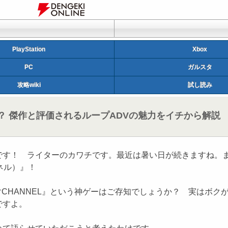
PlayStation
Xbox
PC
ガルスタ
攻略wiki
試し読み
 傑作と評価されるループADVの魅力をイチから解説
す！ ライターのカワチです。最近は暑い日が続きますね。ま
ネル）』！
S†CHANNEL』という神ゲーはご存知でしょうか？ 実はボ
ですよ。