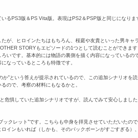
PS3版＆PS Vita版。表現はPS2＆PSP版と同じにな
たが、ヒロインたちはもちろん、桜庭や友貴といった男キャラ
ANOTHER STORYもエピソードの1つとして読むことがで
しろいです。基本的には物語の裏側を描く内容になっているの
容になっているところも特徴です。
のか”という答えが提示されているので、この追加シナリオを
いるので、考察の材料にもなるかと。
危惧していた追加シナリオですが、読んでみて安心しました。こ
ブックレット”です。こちらも中身を拝見させていただいたの
ヒロインもいれば（しかも、そのバックボーンがすごすぎる）