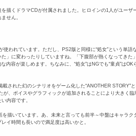
後を描くドラマCDが付属されました。ヒロインの1人がユー
れません。
使われています。ただし、PS2版と同様に“処女”という単語
いた」に変わったりしていますね。「下腹部が熱くなってきた
な内容が楽しめます。ちなみに、“処女”はNGでも“童貞”は
された幻のシナリオをゲーム化した“ANOTHER STORY”と本
内容でしたが、ボイスやグラフィックが追加されることにより大き
たい内容です。
に未来の話を描いています。あ、未来と言っても前半～中盤はキャ
プレイ時間も長いので満足度は高いかと。