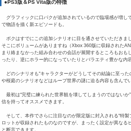
●PS3版＆PS Vita版の特徴
グラフィックに口パクが追加されているので臨場感が増している
で物語を描く新エピソードも。
ボクはすでにこの追加シナリオに目を通させていただきまし
そこにボリュームがありますね（Xbox 360版に収録された
まり絡まなかった組み合わせの会話が展開するところもおも
ったり、逆にホラー的になっていたりとバラエティ豊かな内
どのシナリオも“キャラクターがどうしてその結論に至った
や桜庭のシナリオなどはループ世界の謎に迫る内容も含んで
最初は“完璧に練られた世界観を壊してしまうのではないか”と
信を持ってオススメできます。
そして、本作でさらに注目なのが限定版に封入される“特製
ロットが収録されたものなのですが、まったく設定が異なる
と断言できます。