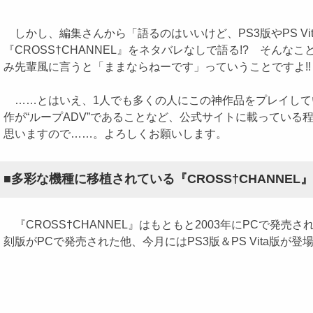
しかし、編集さんから「語るのはいいけど、PS3版やPS V
『CROSS†CHANNEL』をネタバレなしで語る!? そ
み先輩風に言うと「ままならねーです」っていうことですよ!!
……とはいえ、1人でも多くの人にこの神作品をプレイしてい
作が“ループADV”であることなど、公式サイトに載ってい
思いますので……。よろしくお願いします。
■多彩な機種に移植されている『CROSS†CHANNEL
『CROSS†CHANNEL』はもともと2003年にPCで発売さ
刻版がPCで発売された他、今月にはPS3版＆PS Vita