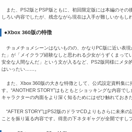
また、PS2版とPSP版ともに、初回限定版には本編のその
しろい内容でしたが、残念ながら現在は入手が難しいかもし
●Xbox 360版の特徴
チョメチョメシーンはないものの、かなりPC版に近い表現が
た」が「メイクラブ経験なしと思われる少女がうずくまって
安全な人間なんだ」という文が入るなど、PS2版同様にメタ的
はいったい……。
また、Xbox 360版の大きな特徴として、公式設定資料集に掲載
す。“ANOTHER STORY”はもともとショッキングな
キャラクターの内面をより深く知るためにはぜひ触れておき
“AFTER STORY”はPS2版のドラマCDよりもさら
ことを振り返る内容です。得意の下ネタギャグが全開ですし