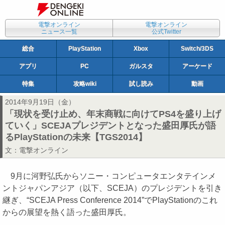
電撃オンライン
電撃オンライン
ニュース一覧
公式Twitter
総合
PlayStation
Xbox
Switch/3DS
アプリ
PC
ガルスタ
アーケード
特集
攻略wiki
試し読み
動画
2014年9月19日（金）
「現状を受け止め、年末商戦に向けてPS4を盛り上げ
ていく」SCEJAプレジデントとなった盛田厚氏が語
るPlayStationの未来【TGS2014】
文：
電撃オンライン
9月に河野弘氏からソニー・コンピュータエンタテインメ
ントジャパンアジア（以下、SCEJA）のプレジデントを引き
継ぎ、“SCEJA Press Conference 2014”でPlayStationのこれ
からの展望を熱く語った盛田厚氏。