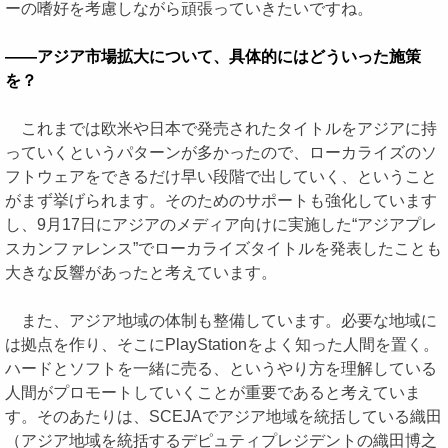
ーの嗜好を考慮しながら頑張っていきたいですね。
――アジア市場拡大について、具体的にはどういった施策
を？
これまでは欧米や日本で発売されたタイトルをアジアに持
っていくというパターンが多かったので、ローカライズのソ
フトウェアをできるだけ早い段階で出していく、ということ
がまず挙げられます。そのためのサポートも強化しています
し、9月17日にアジアのメディア向けに実施した“アジアプレ
スカンファレンス”でローカライズタイトルを発表したことも
大きな反響があったと考えています。
また、アジア地域の体制も整備しています。必要な地域に
は拠点を作り、そこにPlayStationをよく知った人間を置く。
ハードとソフトを一緒に売る、というやり方を理解している
人間がプロモートしていくことが重要であると考えていま
す。そのあたりは、SCEJAでアジア地域を統括している織田
（アジア地域を統括するデピュティプレジデントの織田博之