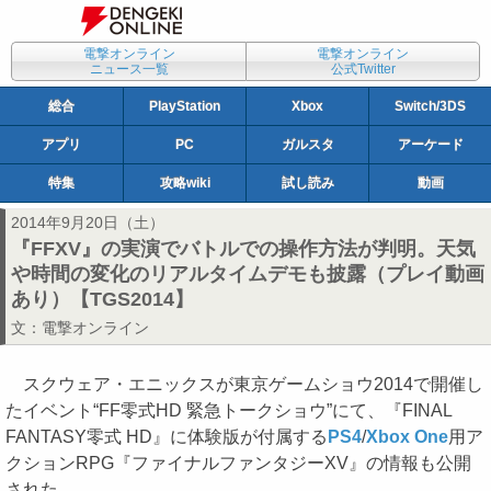
電撃オンライン
電撃オンライン
ニュース一覧
公式Twitter
総合
PlayStation
Xbox
Switch/3DS
アプリ
PC
ガルスタ
アーケード
特集
攻略wiki
試し読み
動画
2014年9月20日（土）
『FFXV』の実演でバトルでの操作方法が判明。天気
や時間の変化のリアルタイムデモも披露（プレイ動画
あり）【TGS2014】
文：
電撃オンライン
スクウェア・エニックスが東京ゲームショウ2014で開催し
たイベント“FF零式HD 緊急トークショウ”にて、『FINAL
FANTASY零式 HD』に体験版が付属する
PS4
/
Xbox One
用ア
クションRPG『ファイナルファンタジーXV』の情報も公開
された。