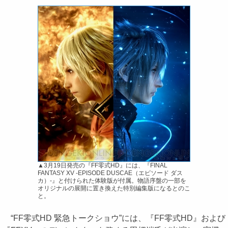
▲3月19日発売の『FF零式HD』には、『FINAL
FANTASY XV ‐EPISODE DUSCAE（エピソード ダス
カ）‐』と付けられた体験版が付属。物語序盤の一部を
オリジナルの展開に置き換えた特別編集版になるとのこ
と。
“FF零式HD 緊急トークショウ”には、『FF零式HD』および