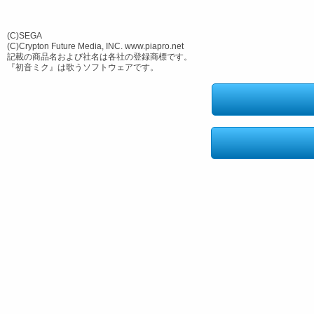
(C)SEGA
(C)Crypton Future Media, INC. www.piapro.net
記載の商品名および社名は各社の登録商標です。
『初音ミク』は歌うソフトウェアです。