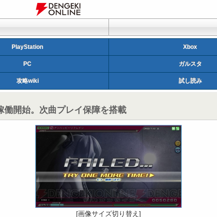
PlayStation
Xbox
PC
ガルスタ
攻略wiki
試し読み
ジョンが稼働開始。次曲プレイ保障を搭載
[画像サイズ切り替え]