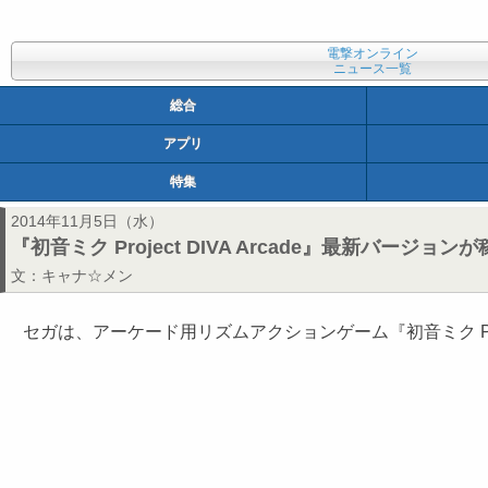
電撃オンライン
ニュース一覧
総合
アプリ
特集
2014年11月5日（水）
『初音ミク Project DIVA Arcade』最新バー
文：
キャナ☆メン
セガは、アーケード用リズムアクションゲーム『初音ミク Project DIV