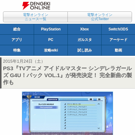
電撃オンライン
電撃オンライン
ニュース一覧
公式Twitter
総合
PlayStation
Xbox
Switch/3DS
アプリ
PC
ガルスタ
アーケード
特集
攻略wiki
試し読み
動画
2015年1月24日（土）
PS3『TVアニメ アイドルマスター シンデレラガール
ズ G4U！パック VOL.1』が発売決定！ 完全新曲の製
作も