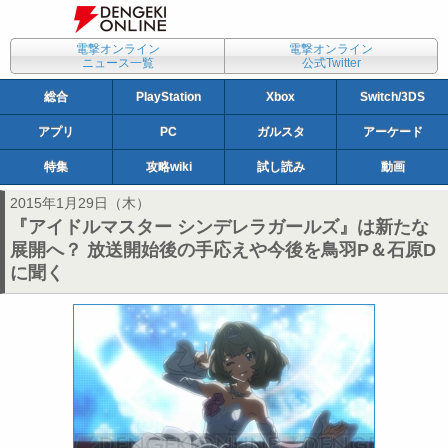
電撃オンライン
電撃オンライン
ニュース一覧
公式Twitter
総合
PlayStation
Xbox
Switch/3DS
アプリ
PC
ガルスタ
アーケード
特集
攻略wiki
試し読み
動画
2015年1月29日（木）
『アイドルマスター シンデレラガールズ』は新たな
展開へ？ 放送開始後の手応えや今後を鳥羽P＆石原D
に聞く