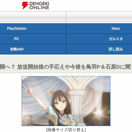
PlayStation
Xbox
PC
ガルスタ
攻略wiki
試し読み
開へ？ 放送開始後の手応えや今後を鳥羽P＆石原Dに聞
[画像サイズ切り替え]