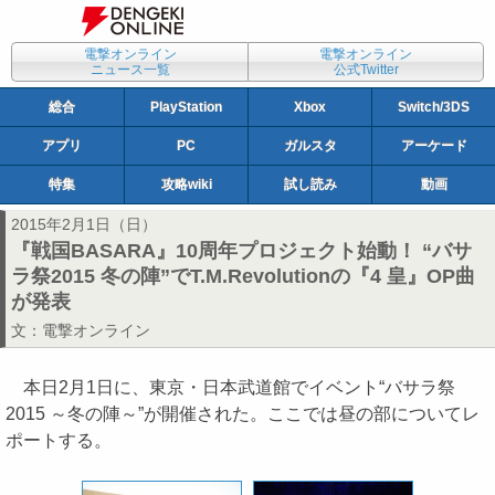
電撃オンライン
電撃オンライン
ニュース一覧
公式Twitter
総合
PlayStation
Xbox
Switch/3DS
アプリ
PC
ガルスタ
アーケード
特集
攻略wiki
試し読み
動画
2015年2月1日（日）
『戦国BASARA』10周年プロジェクト始動！ “バサ
ラ祭2015 冬の陣”でT.M.Revolutionの『4 皇』OP曲
が発表
文：
電撃オンライン
本日2月1日に、東京・日本武道館でイベント“バサラ祭
2015 ～冬の陣～”が開催された。ここでは昼の部についてレ
ポートする。