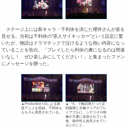
ステージ上には新キャラ・千利休を演じた櫻井さんが姿を
見せる。当初は千利休の“茶人サイキッカー”という設定に驚
いたが、物語はドラマチックで泣けるような熱い内容になっ
ていることを告白。「プレイしたら利休の虜になるのは間違
いなし！ ぜひ楽しみにしてください！」と集まったファン
にメッセージを贈った。
▲Production I.Gによる新
▲『4』で敵武将だった足
規アニメを収録。千利休も
利義輝と京極マリアがプレ
もちろん用意されている。
イアブルに。シナリオや映
像が大量に追加されている
他、操作性も改良されてい
るとのこと。