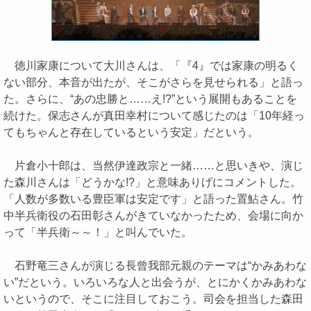
徳川家康について大川さんは、「『4』では家康の明るく
ない部分、本音が出たが、そこがさらを見せられる」と語っ
た。さらに、“あの忠勝と……え!?”という展開もあることを
続けた。保志さんが真田幸村について感じたのは「10年経っ
てもちゃんと存在しているという安定」だという。
片倉小十郎は、当然伊達政宗と一緒……と思いきや、演じ
た森川さんは「どうかな!?」と意味ありげにコメントした。
「人数が多数いる豊臣軍は安定です」と語った置鮎さん。竹
中半兵衛役の石田彰さんがきていなかったため、会場に向か
って「半兵衛～～！」と叫んでいた。
石野竜三さんが演じる長曾我部元親のテーマは“かみあわな
い”だという。いろいろな人と出会うが、とにかくかみあわな
いというので、そこに注目しておこう。司会を担当した森田