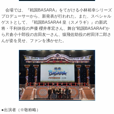
会場では、『戦国BASARA』をてがける小林裕幸シリーズ
プロデューサーから、新発表が行われた。また、スペシャル
ゲストとして、『戦国BASARA4 皇（スメラギ）』の新武
将・千利休役の声優 櫻井孝宏さん、舞台“戦国BASARA4”か
ら片倉小十郎役の吉田友一さん、猿飛佐助役の村田洋二郎さ
んが姿を見せ、ファンを沸かせた。
●出演者（※敬称略）