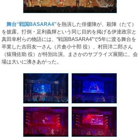
舞台“戦国BASARA4”
を熱演した俳優陣が、殺陣（たて）
を披露。打倒・足利義輝という同じ目的を掲げる伊達政宗と
真田幸村らの物語には、“戦国BASARA4”で5年に渡る舞台を
卒業した吉田友一さん（片倉小十郎 役）、村田洋二郎さん
（猿飛佐助 役）が特別出演。まさかのサプライズ展開に、会
場は大いに沸きあがった。