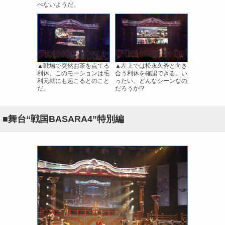
べないようだ。
▲戦場で突然お茶を点てる
▲左上では松永久秀と向き
利休。このモーションは毛
合う利休を確認できる。い
利元就にも起こるとのこと
ったい、どんなシーンなの
だ。
だろうか!?
■舞台“戦国BASARA4”特別編