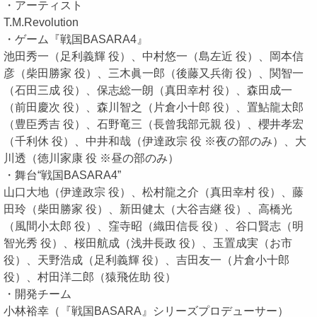
・アーティスト
T.M.Revolution
・ゲーム『戦国BASARA4』
池田秀一（足利義輝 役）、中村悠一（島左近 役）、岡本信
彦（柴田勝家 役）、三木眞一郎（後藤又兵衛 役）、関智一
（石田三成 役）、保志総一朗（真田幸村 役）、森田成一
（前田慶次 役）、森川智之（片倉小十郎 役）、置鮎龍太郎
（豊臣秀吉 役）、石野竜三（長曾我部元親 役）、櫻井孝宏
（千利休 役）、中井和哉（伊達政宗 役 ※夜の部のみ）、大
川透（徳川家康 役 ※昼の部のみ）
・舞台“戦国BASARA4”
山口大地（伊達政宗 役）、松村龍之介（真田幸村 役）、藤
田玲（柴田勝家 役）、新田健太（大谷吉継 役）、高橋光
（風間小太郎 役）、窪寺昭（織田信長 役）、谷口賢志（明
智光秀 役）、桜田航成（浅井長政 役）、玉置成実（お市
役）、天野浩成（足利義輝 役）、吉田友一（片倉小十郎
役）、村田洋二郎（猿飛佐助 役）
・開発チーム
小林裕幸（『戦国BASARA』シリーズプロデューサー）