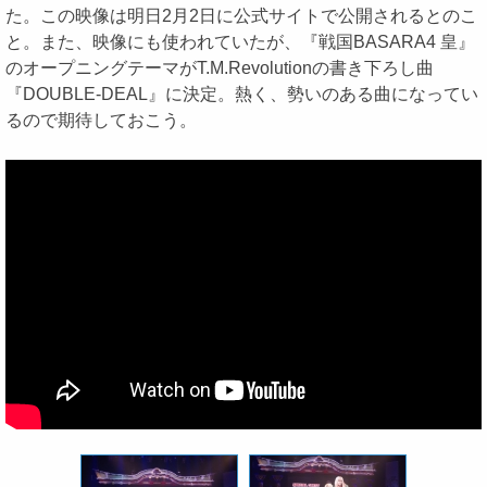
た。この映像は明日2月2日に公式サイトで公開されるとのこ
と。また、映像にも使われていたが、『戦国BASARA4 皇』
のオープニングテーマがT.M.Revolutionの書き下ろし曲
『DOUBLE-DEAL』に決定。熱く、勢いのある曲になってい
るので期待しておこう。