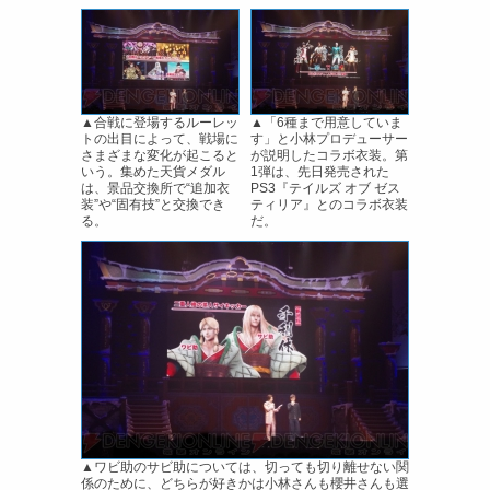
▲合戦に登場するルーレッ
▲「6種まで用意していま
トの出目によって、戦場に
す」と小林プロデューサー
さまざまな変化が起こると
が説明したコラボ衣装。第
いう。集めた天貨メダル
1弾は、先日発売された
は、景品交換所で“追加衣
PS3『テイルズ オブ ゼス
装”や“固有技”と交換でき
ティリア』とのコラボ衣装
る。
だ。
▲ワビ助のサビ助については、切っても切り離せない関
係のために、どちらが好きかは小林さんも櫻井さんも選