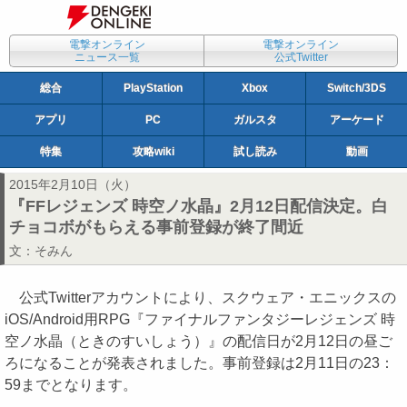
電撃オンライン
電撃オンライン
ニュース一覧
公式Twitter
総合
PlayStation
Xbox
Switch/3DS
アプリ
PC
ガルスタ
アーケード
特集
攻略wiki
試し読み
動画
2015年2月10日（火）
『FFレジェンズ 時空ノ水晶』2月12日配信決定。白
チョコボがもらえる事前登録が終了間近
文：
そみん
公式Twitterアカウントにより、スクウェア・エニックスの
iOS/Android用RPG『ファイナルファンタジーレジェンズ 時
空ノ水晶（ときのすいしょう）』の配信日が2月12日の昼ご
ろになることが発表されました。事前登録は2月11日の23：
59までとなります。