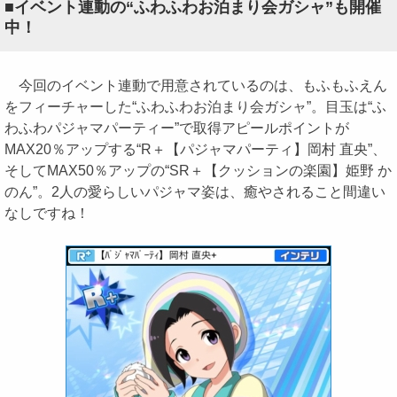
■イベント連動の“ふわふわお泊まり会ガシャ”も開催
中！
今回のイベント連動で用意されているのは、もふもふえん
をフィーチャーした“ふわふわお泊まり会ガシャ”。目玉は“ふ
わふわパジャマパーティー”で取得アピールポイントが
MAX20％アップする“R＋【パジャマパーティ】岡村 直央”、
そしてMAX50％アップの“SR＋【クッションの楽園】姫野 か
のん”。2人の愛らしいパジャマ姿は、癒やされること間違い
なしですね！