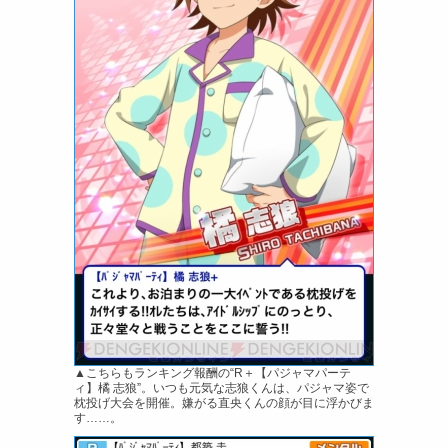
▲こちらもランキング報酬の“R＋【パジャマパーテ
ィ】橘 志狼”。いつも元気な志狼くんは、パジャマ姿で
枕投げ大会を開催。嫌がる直央くんの顔が目に浮かびま
す……。