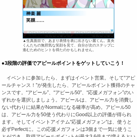
▲生真面目で、あまり表情を表に出さない麗くん。直央
くんたちの無邪気な笑顔を見て、自分が次のステップに
進むためのヒントを得たのかもしれません。
●3段階の評価でアピールポイントをゲットしていこう！
イベントに参加したら、まずはイベント営業。そして“アピ
ールチャンス！”が発生したら、アピールポイント獲得のチャ
ンスです。“アピール”、“アピール50”、“応援メガフォン”のい
ずれかを選択しましょう。アピールは、アピール力を消費し
ない代わりに結果がNormalになる確率が高め。アピール50
は、アピール力を50使う代わりにGood以上の評価が得られ
ます。そしてイベントアイテム“応援メガフォン“は、使うと
必ずPerfectに。この応援メガフォンは3個まで一気に使うこ
とができ、取得アピールポイントが最大3.6倍まで増えるとい