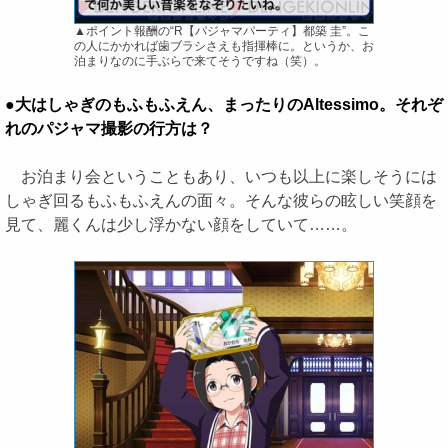
▲ポイント報酬の“R【パジャマパーティ】都築 圭”。こ
の人にかかれば歯ブラシさえも指揮棒に。というか、お
泊まりなのに手ぶらで来てそうですね（笑）。
●大はしゃぎのもふもふえん、まったりのAltessimo。それぞ
れのパジャマ撮影の行方は？
お泊まり会ということもあり、いつも以上に楽しそうには
しゃぎ回るもふもふえんの面々。そんな彼らの眩しい笑顔を
見て、麗くんは少し浮かない顔をしていて……。