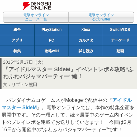
電撃オンライン
電撃オンライン
ニュース一覧
公式Twitter
総合
PlayStation
Xbox
Switch/3DS
アプリ
PC
ガルスタ
アーケード
特集
攻略wiki
試し読み
動画
2015年2月17日（火）
『アイドルマスター SideM』イベントレポ＆攻略“ふ
わふわパジャマパーティー”編！
文：
リプトン熊田
バンダイナムコゲームスがMobageで配信中の『
アイドル
マスター SideM
』。電撃オンラインでは、本作の特集企画を
展開中です。その一環として、続々展開中のゲーム内イベン
トのプレイレポを連載でお送りしていきます！ 今回は2月
16日から開催中の“ふわふわパジャマパーティー”です！