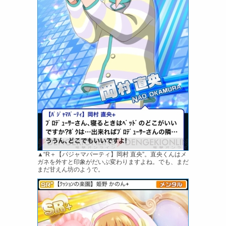
▲“R＋【パジャマパーティ】岡村 直央”。直央くんはメ
ガネを外すと印象がだいぶ変わりますよね。でも、まだ
まだ甘えん坊のようで。