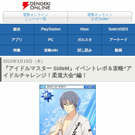
電撃オンライン
電撃オンライン
ニュース一覧
公式Twitter
総合
PlayStation
Xbox
Switch/3DS
アプリ
PC
ガルスタ
アーケード
特集
攻略wiki
試し読み
動画
2015年3月19日（木）
『アイドルマスター SideM』イベントレポ＆攻略“ア
イドルチャレンジ！柔道大会”編！