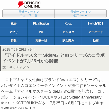
電撃オンライン
電撃オンライン
ニュース一覧
公式Twitter
総合
PlayStation
Xbox
Switch/3DS
アプリ
PC
ガルスタ
アーケード
特集
攻略wiki
試し読み
動画
2015年6月29日（月）
『アイドルマスター SideM』とesシリーズのコラボ
イベントが7月25日から開催
文：
キャナ☆メン
コトブキヤの女性向けブランド“es（エス）シリーズ”は、
バンダイナムコエンターテインメントが提供するソーシャル
ゲーム『アイドルマスター SideM』の1周年を記念し、コラ
ボレーションイベント“IDOLM＠STER SideM anniversary
fair！ in KOTOBUKIYA”を、7月25日～8月2日にコトブキヤ
秋葉原館で開催する。