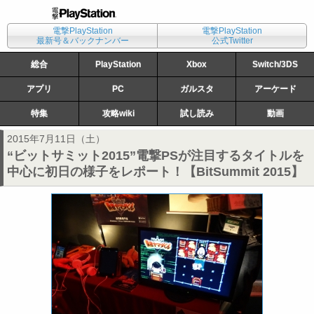
電撃PlayStation
電撃PlayStation
最新号＆バックナンバー
公式Twitter
総合
PlayStation
Xbox
Switch/3DS
アプリ
PC
ガルスタ
アーケード
特集
攻略wiki
試し読み
動画
2015年7月11日（土）
“ビットサミット2015”電撃PSが注目するタイトルを
中心に初日の様子をレポート！【BitSummit 2015】