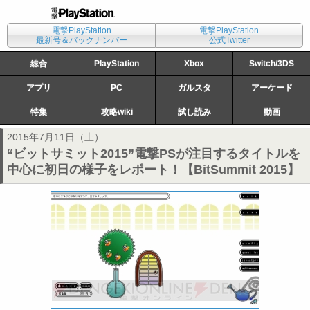
電撃PlayStation
電撃PlayStation
最新号＆バックナンバー
公式Twitter
総合
PlayStation
Xbox
Switch/3DS
アプリ
PC
ガルスタ
アーケード
特集
攻略wiki
試し読み
動画
2015年7月11日（土）
“ビットサミット2015”電撃PSが注目するタイトルを
中心に初日の様子をレポート！【BitSummit 2015】