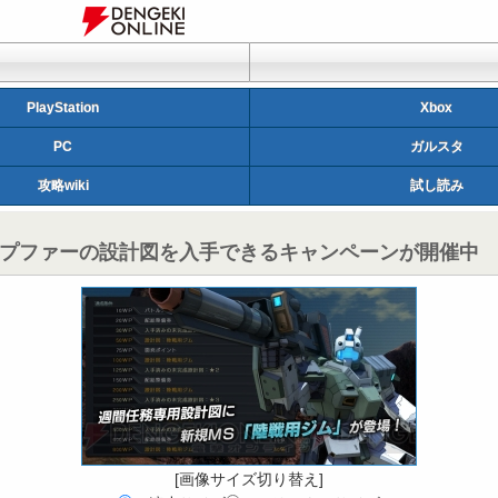
PlayStation
Xbox
PC
ガルスタ
攻略wiki
試し読み
ンプファーの設計図を入手できるキャンペーンが開催中
[画像サイズ切り替え]