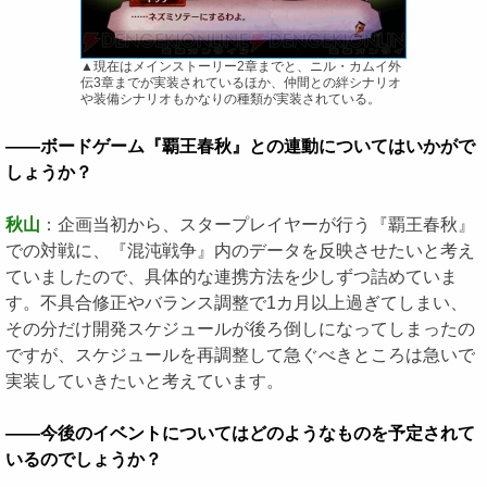
▲現在はメインストーリー2章までと、ニル・カムイ外
伝3章までが実装されているほか、仲間との絆シナリオ
や装備シナリオもかなりの種類が実装されている。
――ボードゲーム『覇王春秋』との連動についてはいかがで
しょうか？
秋山
：企画当初から、スタープレイヤーが行う『覇王春秋』
での対戦に、『混沌戦争』内のデータを反映させたいと考え
ていましたので、具体的な連携方法を少しずつ詰めていま
す。不具合修正やバランス調整で1カ月以上過ぎてしまい、
その分だけ開発スケジュールが後ろ倒しになってしまったの
ですが、スケジュールを再調整して急ぐべきところは急いで
実装していきたいと考えています。
――今後のイベントについてはどのようなものを予定されて
いるのでしょうか？