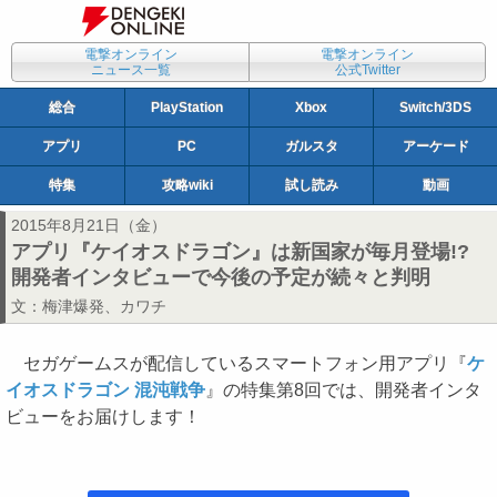
電撃オンライン
電撃オンライン
ニュース一覧
公式Twitter
総合
PlayStation
Xbox
Switch/3DS
アプリ
PC
ガルスタ
アーケード
特集
攻略wiki
試し読み
動画
2015年8月21日（金）
アプリ『ケイオスドラゴン』は新国家が毎月登場!?
開発者インタビューで今後の予定が続々と判明
文：
梅津爆発
、
カワチ
セガゲームスが配信しているスマートフォン用アプリ『
ケ
イオスドラゴン 混沌戦争
』の特集第8回では、開発者インタ
ビューをお届けします！