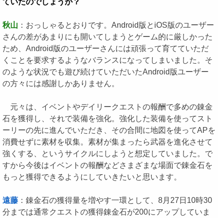
ていたのでしょうか？
秋山
：おっしゃるとおりです。Android版とiOS版のユーザー
さんの差があまりにも開いてしまうとゲーム的に厳しかった
ため、Android版のユーザーさんには頑張って育てていただ
くことを要求するようなバランスになってしまいました。そ
のような状況でも遊び続けていただいたAndroid版ユーザー
の方々には感謝しかありません。
元々は、イベントやデイリークエストの報酬で多めの錬金
石を獲得し、それで装備を強化。強化した装備を使ってスト
ーリーの先に進んでいただき、その合間に地図を使ってAPを
消費せずに素材を収集。素材が集まったら武器を進化させて
強くする、というサイクルにしようと想定していました。で
すから今後はイベントの報酬などさまざまな場面で錬金石を
もっと獲得できるようにしていきたいと思います。
遠藤
：錬金石の獲得量を増やす一環として、8月27日10時30
分までは通常クエストの獲得錬金石が200にアップしていま