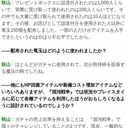
秋山
：プレゼントボックスに誤送付されたのは1,000人くら
いで、実際に受け取って使われたのは200人くらいです。そ
の中でも大量に受け取られて使用されたのは10人ほどになり
ます。その後、お詫びとして誤送付分を使用された人以外に
竜玉150個を配布しました。一部の人だけがアイテムを入手
できたというのはやはり不公平でしたから。
――配布された竜玉はどのように使われましたか？
秋山
：ほとんどがガチャに使用されて、次が所持枠を拡張す
る魔法の鞄でしたね。
――他にもHP回復アイテムや装備コスト増加アイテムなど
いろいろありますが、『混沌戦争』では状況やプレイスタイ
ルに応じて各種アイテムを利用したほうがおもしろくなるよ
うに設計されているのでしょうか？
秋山
：ガチャの売上比率を抑えることは、『混沌戦争』で
我々がチャレンジしていることの1つです。現在、一般的な