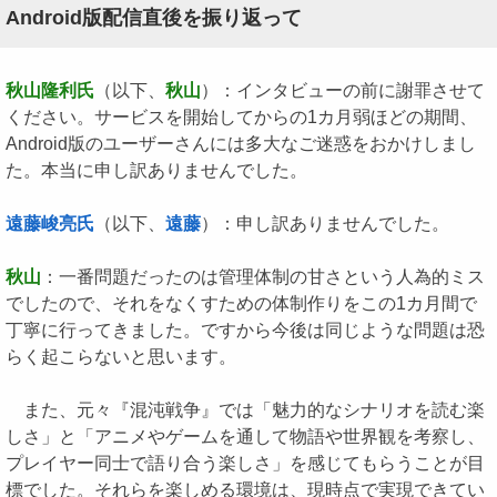
Android版配信直後を振り返って
秋山隆利氏
（以下、
秋山
）：インタビューの前に謝罪させて
ください。サービスを開始してからの1カ月弱ほどの期間、
Android版のユーザーさんには多大なご迷惑をおかけしまし
た。本当に申し訳ありませんでした。
遠藤峻亮氏
（以下、
遠藤
）：申し訳ありませんでした。
秋山
：一番問題だったのは管理体制の甘さという人為的ミス
でしたので、それをなくすための体制作りをこの1カ月間で
丁寧に行ってきました。ですから今後は同じような問題は恐
らく起こらないと思います。
また、元々『混沌戦争』では「魅力的なシナリオを読む楽
しさ」と「アニメやゲームを通して物語や世界観を考察し、
プレイヤー同士で語り合う楽しさ」を感じてもらうことが目
標でした。それらを楽しめる環境は、現時点で実現できてい