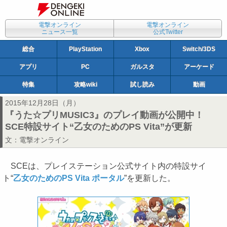
電撃オンライン
電撃オンライン
ニュース一覧
公式Twitter
総合
PlayStation
Xbox
Switch/3DS
アプリ
PC
ガルスタ
アーケード
特集
攻略wiki
試し読み
動画
2015年12月28日（月）
『うた☆プリMUSIC3』のプレイ動画が公開中！
SCE特設サイト“乙女のためのPS Vita”が更新
文：
電撃オンライン
SCEは、プレイステーション公式サイト内の特設サイ
ト“
乙女のためのPS Vita ポータル
”を更新した。