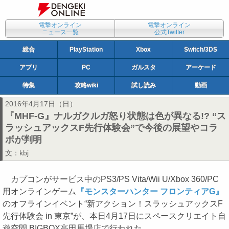
電撃オンライン
電撃オンライン
ニュース一覧
公式Twitter
総合
PlayStation
Xbox
Switch/3DS
アプリ
PC
ガルスタ
アーケード
特集
攻略wiki
試し読み
動画
2016年4月17日（日）
『MHF-G』ナルガクルガ怒り状態は色が異なる!? “ス
ラッシュアックスF先行体験会”で今後の展望やコラ
ボが判明
文：
kbj
カプコンがサービス中のPS3/PS Vita/Wii U/Xbox 360/PC
用オンラインゲーム
『モンスターハンター フロンティアG』
のオフラインイベント“新アクション！スラッシュアックスF
先行体験会 in 東京”が、本日4月17日にスペースクリエイト自
遊空間 BIGBOX高田馬場店で行われた。