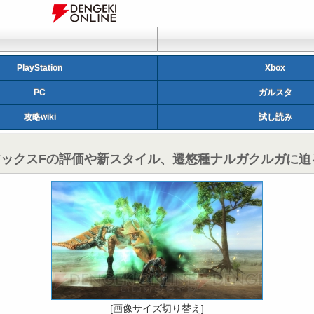
PlayStation
Xbox
PC
ガルスタ
攻略wiki
試し読み
シュアックスFの評価や新スタイル、遷悠種ナルガクルガに迫
[画像サイズ切り替え]