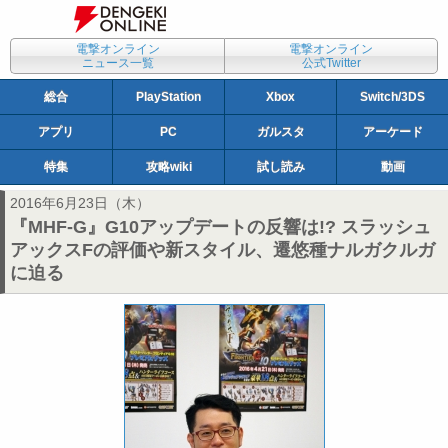
電撃オンライン
電撃オンライン
ニュース一覧
公式Twitter
総合
PlayStation
Xbox
Switch/3DS
アプリ
PC
ガルスタ
アーケード
特集
攻略wiki
試し読み
動画
2016年6月23日（木）
『MHF-G』G10アップデートの反響は!? スラッシュ
アックスFの評価や新スタイル、遷悠種ナルガクルガ
に迫る