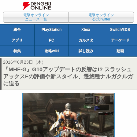
電撃オンライン
電撃オンライン
ニュース一覧
公式Twitter
総合
PlayStation
Xbox
Switch/3DS
アプリ
PC
ガルスタ
アーケード
特集
攻略wiki
試し読み
動画
2016年6月23日（木）
『MHF-G』G10アップデートの反響は!? スラッシュ
アックスFの評価や新スタイル、遷悠種ナルガクルガ
に迫る