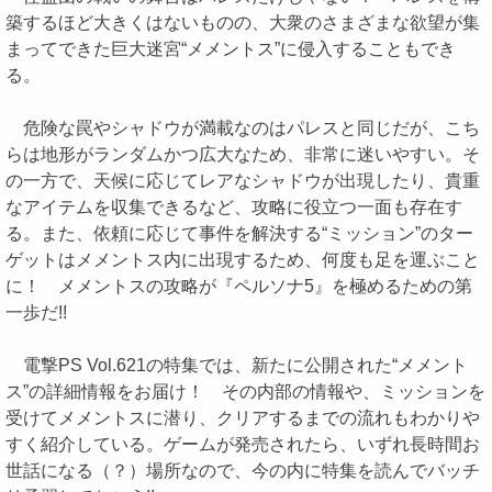
築するほど大きくはないものの、大衆のさまざまな欲望が集
まってできた巨大迷宮“メメントス”に侵入することもでき
る。
危険な罠やシャドウが満載なのはパレスと同じだが、こち
らは地形がランダムかつ広大なため、非常に迷いやすい。そ
の一方で、天候に応じてレアなシャドウが出現したり、貴重
なアイテムを収集できるなど、攻略に役立つ一面も存在す
る。また、依頼に応じて事件を解決する“ミッション”のター
ゲットはメメントス内に出現するため、何度も足を運ぶこと
に！ メメントスの攻略が『ペルソナ5』を極めるための第
一歩だ!!
電撃PS Vol.621の特集では、新たに公開された“メメント
ス”の詳細情報をお届け！ その内部の情報や、ミッションを
受けてメメントスに潜り、クリアするまでの流れもわかりや
すく紹介している。ゲームが発売されたら、いずれ長時間お
世話になる（？）場所なので、今の内に特集を読んでバッチ