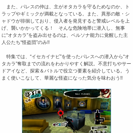
また、パレスの仲は、主がオタカラを守るためなのか、ト
ラップやギミックが満載となっている。また、異形の敵・シ
ャドウが徘徊しており、侵入者を発見すると警戒レベルを上
げ、襲いかかってくる！ そんな危険地帯に潜入し、無事
に“オタカラ”を盗み出せるのは、ペルソナ能力に覚醒した主
人公たち“怪盗団”のみ!!
特集では、“イセカイナビ”を使ったパレスへの潜入から“オ
タカラ”奪取までの流れをわかりやすく解説。不意打ちやサー
ドアイなど、探索＆バトルで役立つ要素を紹介している。う
まく使いこなして、華麗な怪盗になった気分を味わおう!!