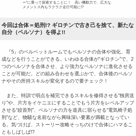
ー”に乗って探索することに！ 高い機動力で、広大な
メメントス内もラクラク走行可能に!?
今回は合体＝処刑!? ギロチンで古き己を捨て、新たな
自分（ペルソナ）を得よ!!
『5』のベルベットルームでもペルソナの合体や強化、育
成などを行うことができる。いわゆる合体が“ギロチン”で、2
つのペルソナを合体させ、より強力なペルソナに進化させる
ことが可能だ。どの組み合わせを選ぶかで、合体後のペルソ
ナやその所持スキルが変化するので要チェック！
また、特訓で弱点を補完できるスキルを修得させる“独房送
り”や、片方をイケニエにすることでもう片方をレベルアップ
させる“絞首刑”、ペルソナの力を道具に宿らせる“電気椅子処
刑”など、物騒な名前ながら興味深い要素が満載となってい
る。気づけば、ストーリー攻略そっちのけで合体にハマるこ
ともしばしば!?