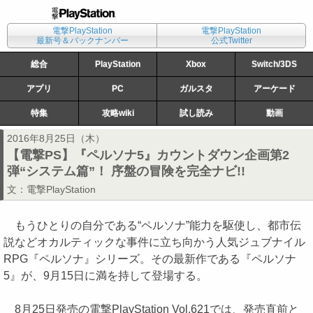
電撃PlayStation
電撃PlayStation
最新号＆バックナンバー
公式Twitter
総合
PlayStation
Xbox
Switch/3DS
アプリ
PC
ガルスタ
アーケード
特集
攻略wiki
試し読み
動画
2016年8月25日（木）
【電撃PS】『ペルソナ5』カウントダウン企画第2
弾“システム篇”！ 序盤の冒険を完全ナビ!!
文：
電撃PlayStation
もうひとりの自分である“ペルソナ”能力を駆使し、都市伝
説などオカルティックな事件に立ち向かう人気ジュブナイル
RPG『ペルソナ』シリーズ。その最新作である『ペルソナ
5』が、9月15日に満を持して登場する。
8月25日発売の電撃PlayStation Vol.621では、発売直前と