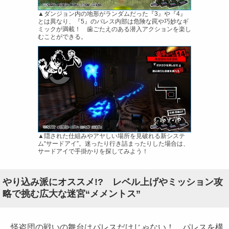
▲ダンジョン内の地形がランダムだった『3』や『4』
とは異なり、『5』のパレス内部は危険な罠や巧妙なギ
ミックが満載！ 歯ごたえのある潜入アクションを楽し
むことができる。
▲隠された仕組みやアヤしい場所を見破れる新システ
ム“サードアイ”。迷ったり行き詰まったりした場合は、
サードアイで手掛かりを探してみよう！
やり込み派にオススメ!? レベル上げやミッション攻
略で挑む広大な迷宮“メメントス”
怪盗団の戦いの舞台はパレスだけじゃない！ パレスを構