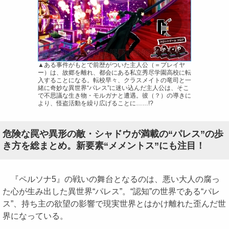
▲ある事件がもとで前歴がついた主人公（＝プレイヤ
ー）は、故郷を離れ、都会にある私立秀尽学園高校に転
入することになる。転校早々、クラスメイトの竜司と一
緒に奇妙な異世界“パレス”に迷い込んだ主人公は、そこ
で不思議な生き物・モルガナと遭遇。彼（？）の導きに
より、怪盗活動を繰り広げることに……!?
危険な罠や異形の敵・シャドウが満載の“パレス”の歩
き方を総まとめ。新要素“メメントス”にも注目！
『ペルソナ5』の戦いの舞台となるのは、悪い大人の腐っ
た心が生み出した異世界“パレス”。“認知”の世界である“パレ
ス”、持ち主の欲望の影響で現実世界とはかけ離れた歪んだ世
界になっている。