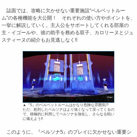
誌面では、攻略に欠かせない重要施設“ベルベットルー
ム”の各種機能を大公開！ それぞれの使い方やポイントを、
一挙に解説していく。主人公をサポートしてくれる部屋の
主・イゴールや、彼の助手を務める双子、カロリーヌとジュ
スティーヌの紹介もお見逃しなく!!
▲『5』のベルベットルームはかなり危険な雰囲気!?
ただ、処刑したペルソナはより強くなって戻ってくるの
で、積極的に利用してペルソナを強化し、さらなる戦い
に備えよう!!
このように、『ペルソナ5』のプレイに欠かせない重要シ