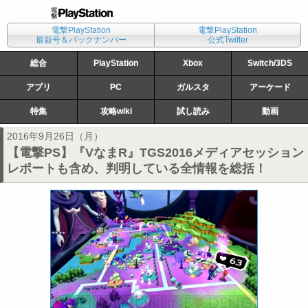
電撃PlayStation
電撃PlayStation
最新号＆バックナンバー
公式Twitter
総合
PlayStation
Xbox
Switch/3DS
アプリ
PC
ガルスタ
アーケード
特集
攻略wiki
試し読み
動画
2016年9月26日（月）
【電撃PS】『VなまR』TGS2016メディアセッション
レポートも含め、判明している全情報を総括！